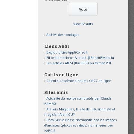
View Results
Archive des sondages
Liens A&SI
Blog du projet AppliConso II
Fil twitter technos & audit @BenoitRiviere14
Les articles A&SI (flux RSS) au format PDF
Outils en ligne
Calcul du barème d'heures CNCC en ligne
Sites amis
Actualité du monde comptable par Claude
RAMEIX
Ateliers Magiques, le site de l'illusionniste et
magicien Alain GUY
Découvrir la Basse-Normandie par les images
d'archives (photos et vidéos) numérisées par
l'ARCIS