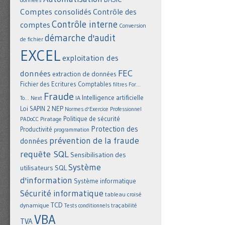
Comptes consolidés
Contrôle des
Contrôle interne
comptes
Conversion
démarche d'audit
de fichier
EXCEL
exploitation des
FEC
données
extraction de données
Fichier des Ecritures Comptables
filtres
For...
Fraude
Intelligence artificielle
IA
To... Next
NEP
Loi SAPIN 2
Normes d'Exercice Professionnel
Politique de sécurité
Piratage
PADoCC
Protection des
Productivité
programmation
prévention de la fraude
données
requête SQL
Sensibilisation des
Système
utilisateurs
SQL
d'information
Système informatique
Sécurité informatique
tableau croisé
TCD
dynamique
Tests conditionnels
traçabilité
VBA
TVA