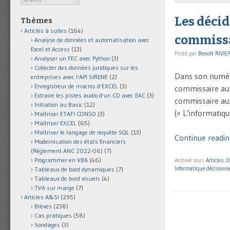
Les déci
Thèmes
Articles à suites
(164)
commissa
Analyse de données et automatisation avec
Excel et Access
(13)
Posté par
Benoît RIVIE
Analyser un FEC avec Python
(3)
Collecter des données juridiques sur les
Dans son numér
entreprises avec l'API SIRENE
(2)
Enregistreur de macros d'EXCEL
(3)
commissaire aux 
Extraire les pistes audio d'un CD avec EAC
(3)
commissaire aux
Initiation au Basic
(12)
(« L’informatiq
Maîtriser ETAFI CONSO
(3)
Maîtriser EXCEL
(65)
Maîtriser le langage de requête SQL
(13)
Continue readin
Modernisation des états financiers
(Règlement ANC 2022-06)
(7)
Programmer en VBA
(46)
Archivé sous
Articles
,
O
Informatique décisionne
Tableaux de bord dynamiques
(7)
Tableaux de bord visuels
(4)
TVA sur marge
(7)
Articles A&SI
(295)
Brèves
(238)
Cas pratiques
(58)
Sondages
(3)