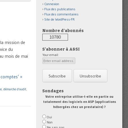
Connexion
Flux des publications
Flux des commentaires
Site de WordPress-FR
Nombre d'abonnés
10780
la mission de
vice du
S'abonner à A&SI
Your email:
 au mois de mai
x comptes’ »
ce
,
démarche d'audit
,
Sondages
Votre entreprise utilise-t-elle en partie ou
totalement des logiciels en ASP (applications
hébergées chez un prestataire) ?
Oui
Non
Ne sais pas