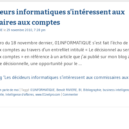
deurs informatiques s’intéressent aux
ires aux comptes
RE
le
29 novembre 2010, 7:28 pm
o du 18 novembre dernier, 01INFORMATIQUE s’est fait l’écho de 
comptes au travers d’un entrefilet intitulé « Le décisionnel au ser
 comptes » en référence à un article que j’ai publié sur mon blog
ue décisionnelle, une opportunité pour le …
g ‘Les décideurs informatiques s’intéressent aux commissaires au
n parle de moi
|
Taggé
01INFORMATIQUE
,
Benoît RIVIERE
,
BI
,
Bibliographie
,
business intelligen
lle
,
Intelligence d'affaires
,
www.01netpro.com
|
Commenter