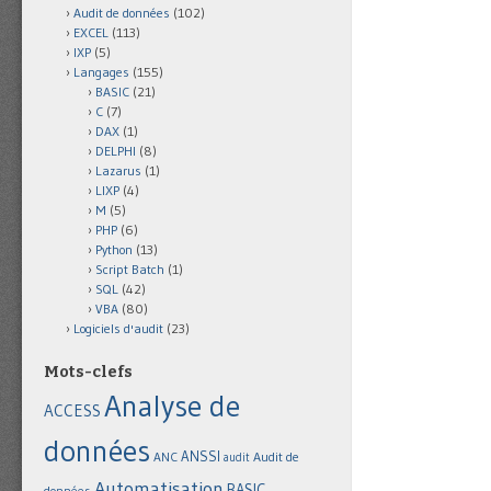
Audit de données
(102)
EXCEL
(113)
IXP
(5)
Langages
(155)
BASIC
(21)
C
(7)
DAX
(1)
DELPHI
(8)
Lazarus
(1)
LIXP
(4)
M
(5)
PHP
(6)
Python
(13)
Script Batch
(1)
SQL
(42)
VBA
(80)
Logiciels d'audit
(23)
Mots-clefs
Analyse de
ACCESS
données
ANSSI
Audit de
ANC
audit
Automatisation
BASIC
données