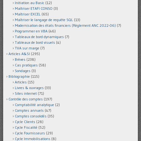
Initiation au Basic
(12)
Maîtriser ETAFI CONSO
(3)
Maîtriser EXCEL
(65)
Maîtriser le langage de requête SQL
(13)
Modernisation des états financiers (Règlement ANC 2022-06)
(7)
Programmer en VBA
(46)
Tableaux de bord dynamiques
(7)
Tableaux de bord visuels
(4)
TVA sur marge
(7)
Articles A&SI
(295)
Brèves
(238)
Cas pratiques
(58)
Sondages
(3)
Bibliographie
(115)
Articles
(15)
Livres & ouvrages
(33)
Sites internet
(71)
Contrôle des comptes
(197)
Comptabilité analytique
(2)
Comptes annuels
(47)
Comptes consolidés
(35)
Cycle Clients
(28)
Cycle Fiscalité
(52)
Cycle Fournisseurs
(29)
Cycle Immobilisations
(8)