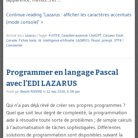
Continue reading ‘Lazarus : afficher les caractères accentués
(mode console)’ »
Archivé sous
Lazarus
|
Taggé
-FcUTF8
,
Caractère accentué
,
ChatGPT
,
Classeur Excel
,
Console
,
Fichier texte
,
IA
,
Intelligence artificielle
,
LAZARUS
,
Pascal
,
prompt
,
UTF8
|
Commenter
Programmer en langage Pascal
avec l’EDI LAZARUS
Posté par
Benoît RIVIERE
le
12 mai 2019, 6:08 pm
Qui n’a pas déjà rêvé de créer ses propres programmes ?
Quel que soit leur degré de complexité, la programmation
aide à résoudre toute sorte de problèmes ; de simple calculs
à l’automatisation de tâches sophistiquées. Différentes
solutions de programmation sont disponibles suivant la