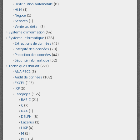
Distribution automobile
(8)
HLM
(1)
Négoce
(1)
Services
(1)
Vente au détail
(3)
Système d'information
(44)
Système informatique
(128)
Extractions de données
(43)
Intégrité des données
(20)
Protection des données
(44)
Sécurité informatique
(52)
Techniques d'audit
(271)
ANA-FEC2
(3)
Audit de données
(102)
EXCEL
(113)
IXP
(5)
Langages
(155)
BASIC
(21)
C
(7)
DAX
(1)
DELPHI
(8)
Lazarus
(1)
LIXP
(4)
M
(5)
PHP
(6)