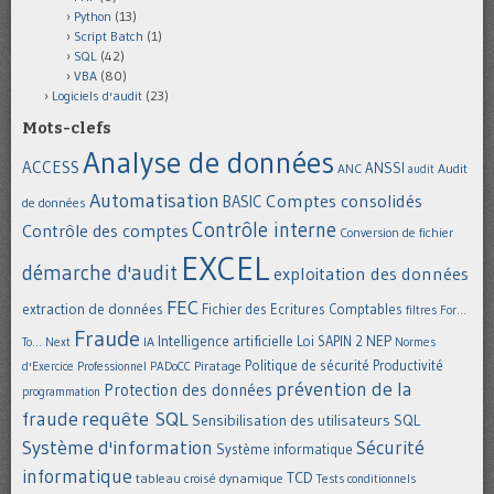
Python
(13)
Script Batch
(1)
SQL
(42)
VBA
(80)
Logiciels d'audit
(23)
Mots-clefs
Analyse de données
ACCESS
ANSSI
Audit
ANC
audit
Automatisation
Comptes consolidés
BASIC
de données
Contrôle interne
Contrôle des comptes
Conversion de fichier
EXCEL
démarche d'audit
exploitation des données
FEC
extraction de données
Fichier des Ecritures Comptables
filtres
For...
Fraude
Intelligence artificielle
NEP
IA
Loi SAPIN 2
To... Next
Normes
Politique de sécurité
Piratage
Productivité
d'Exercice Professionnel
PADoCC
prévention de la
Protection des données
programmation
requête SQL
fraude
Sensibilisation des utilisateurs
SQL
Système d'information
Sécurité
Système informatique
informatique
TCD
tableau croisé dynamique
Tests conditionnels