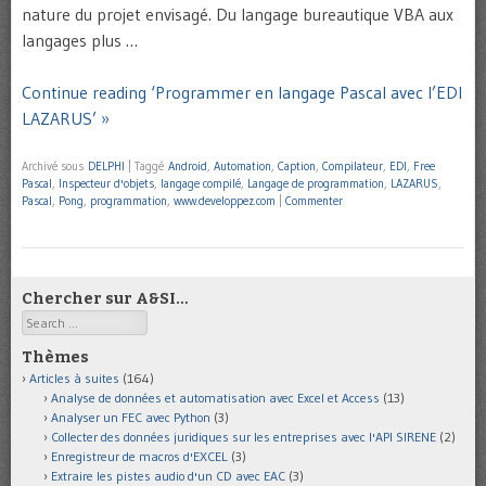
nature du projet envisagé. Du langage bureautique VBA aux
langages plus …
Continue reading ‘Programmer en langage Pascal avec l’EDI
LAZARUS’ »
Archivé sous
DELPHI
|
Taggé
Android
,
Automation
,
Caption
,
Compilateur
,
EDI
,
Free
Pascal
,
Inspecteur d'objets
,
langage compilé
,
Langage de programmation
,
LAZARUS
,
Pascal
,
Pong
,
programmation
,
www.developpez.com
|
Commenter
Chercher sur A&SI…
Search
Thèmes
Articles à suites
(164)
Analyse de données et automatisation avec Excel et Access
(13)
Analyser un FEC avec Python
(3)
Collecter des données juridiques sur les entreprises avec l'API SIRENE
(2)
Enregistreur de macros d'EXCEL
(3)
Extraire les pistes audio d'un CD avec EAC
(3)