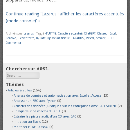
Continue reading ‘Lazarus : afficher les caractères accentués
(mode console)’ »
Archivé sous
Lazarus
|
Taggé
-FcUTF8
,
Caractère accentué
,
ChatGPT
,
Classeur Excel
,
Console
,
Fichier texte
,
IA
,
Intelligence artificielle
,
LAZARUS
,
Pascal
,
prompt
,
UTF8
|
Commenter
Chercher sur A&SI…
Search
Thèmes
Articles à suites
(164)
Analyse de données et automatisation avec Excel et Access
(13)
Analyser un FEC avec Python
(3)
Collecter des données juridiques sur les entreprises avec l'API SIRENE
(2)
Enregistreur de macros d'EXCEL
(3)
Extraire les pistes audio d'un CD avec EAC
(3)
Initiation au Basic
(12)
Maîtriser ETAFI CONSO
(3)