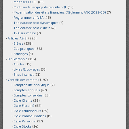
Maîtriser EXCEL
(65)
Maîtriser le langage de requête SQL
(13)
Modernisation des états financiers (Règlement ANC 2022-06)
(7)
Programmer en VBA
(46)
Tableaux de bord dynamiques
(7)
Tableaux de bord visuels
(4)
TVA sur marge
(7)
Articles A&SI
(295)
Brèves
(238)
Cas pratiques
(58)
Sondages
(3)
Bibliographie
(115)
Articles
(15)
Livres & ouvrages
(33)
Sites internet
(71)
Contrôle des comptes
(197)
Comptabilité analytique
(2)
Comptes annuels
(47)
Comptes consolidés
(35)
Cycle Clients
(28)
Cycle Fiscalité
(52)
Cycle Fournisseurs
(29)
Cycle Immobilisations
(8)
Cycle Personnel
(17)
Cycle Stocks
(14)