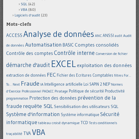
SQL
(42)
VBA
(80)
Logiciels d'audit
(23)
Mots-clefs
Analyse de données
ACCESS
ANSSI
Audit
ANC
audit
Automatisation
Comptes consolidés
BASIC
de données
Contrôle interne
Contrôle des comptes
Conversion de fichier
EXCEL
démarche d'audit
exploitation des données
FEC
extraction de données
Fichier des Ecritures Comptables
filtres
For...
Fraude
Intelligence artificielle
NEP
IA
Loi SAPIN 2
To... Next
Normes
Politique de sécurité
Piratage
Productivité
d'Exercice Professionnel
PADoCC
prévention de la
Protection des données
programmation
requête SQL
fraude
Sensibilisation des utilisateurs
SQL
Système d'information
Sécurité
Système informatique
informatique
TCD
tableau croisé dynamique
Tests conditionnels
VBA
TVA
traçabilité