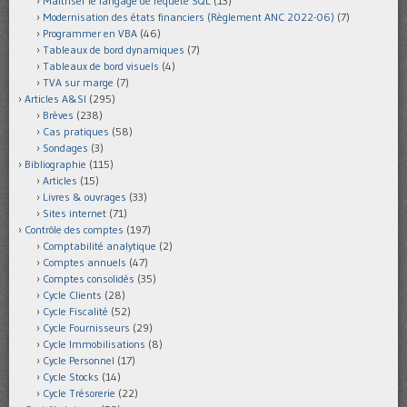
Maîtriser le langage de requête SQL
(13)
Modernisation des états financiers (Règlement ANC 2022-06)
(7)
Programmer en VBA
(46)
Tableaux de bord dynamiques
(7)
Tableaux de bord visuels
(4)
TVA sur marge
(7)
Articles A&SI
(295)
Brèves
(238)
Cas pratiques
(58)
Sondages
(3)
Bibliographie
(115)
Articles
(15)
Livres & ouvrages
(33)
Sites internet
(71)
Contrôle des comptes
(197)
Comptabilité analytique
(2)
Comptes annuels
(47)
Comptes consolidés
(35)
Cycle Clients
(28)
Cycle Fiscalité
(52)
Cycle Fournisseurs
(29)
Cycle Immobilisations
(8)
Cycle Personnel
(17)
Cycle Stocks
(14)
Cycle Trésorerie
(22)