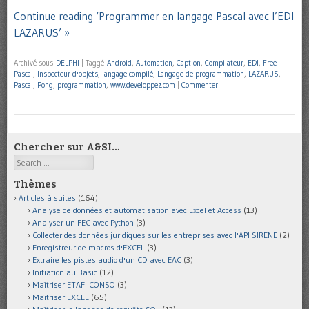
Continue reading ‘Programmer en langage Pascal avec l’EDI
LAZARUS’ »
Archivé sous
DELPHI
|
Taggé
Android
,
Automation
,
Caption
,
Compilateur
,
EDI
,
Free
Pascal
,
Inspecteur d'objets
,
langage compilé
,
Langage de programmation
,
LAZARUS
,
Pascal
,
Pong
,
programmation
,
www.developpez.com
|
Commenter
Chercher sur A&SI…
Search
Thèmes
Articles à suites
(164)
Analyse de données et automatisation avec Excel et Access
(13)
Analyser un FEC avec Python
(3)
Collecter des données juridiques sur les entreprises avec l'API SIRENE
(2)
Enregistreur de macros d'EXCEL
(3)
Extraire les pistes audio d'un CD avec EAC
(3)
Initiation au Basic
(12)
Maîtriser ETAFI CONSO
(3)
Maîtriser EXCEL
(65)