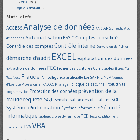
VBA
(80)
Logiciels d'audit
(23)
Mots-clefs
Analyse de données
ACCESS
ANSSI
Audit
ANC
audit
Automatisation
Comptes consolidés
BASIC
de données
Contrôle interne
Contrôle des comptes
Conversion de fichier
EXCEL
démarche d'audit
exploitation des données
FEC
extraction de données
Fichier des Ecritures Comptables
filtres
For...
Fraude
Intelligence artificielle
NEP
IA
Loi SAPIN 2
To... Next
Normes
Politique de sécurité
Piratage
Productivité
d'Exercice Professionnel
PADoCC
prévention de la
Protection des données
programmation
requête SQL
fraude
Sensibilisation des utilisateurs
SQL
Système d'information
Sécurité
Système informatique
informatique
TCD
tableau croisé dynamique
Tests conditionnels
VBA
TVA
traçabilité