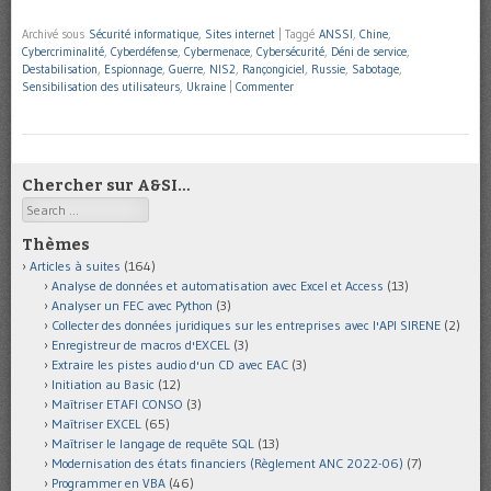
Archivé sous
Sécurité informatique
,
Sites internet
|
Taggé
ANSSI
,
Chine
,
Cybercriminalité
,
Cyberdéfense
,
Cybermenace
,
Cybersécurité
,
Déni de service
,
Destabilisation
,
Espionnage
,
Guerre
,
NIS2
,
Rançongiciel
,
Russie
,
Sabotage
,
Sensibilisation des utilisateurs
,
Ukraine
|
Commenter
Chercher sur A&SI…
Search
Thèmes
Articles à suites
(164)
Analyse de données et automatisation avec Excel et Access
(13)
Analyser un FEC avec Python
(3)
Collecter des données juridiques sur les entreprises avec l'API SIRENE
(2)
Enregistreur de macros d'EXCEL
(3)
Extraire les pistes audio d'un CD avec EAC
(3)
Initiation au Basic
(12)
Maîtriser ETAFI CONSO
(3)
Maîtriser EXCEL
(65)
Maîtriser le langage de requête SQL
(13)
Modernisation des états financiers (Règlement ANC 2022-06)
(7)
Programmer en VBA
(46)