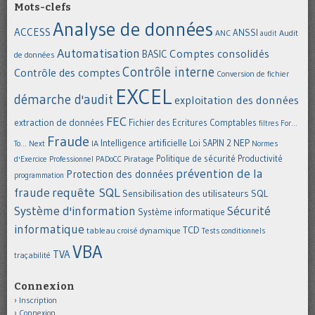
Mots-clefs
Analyse de données
ACCESS
ANSSI
Audit
ANC
audit
Automatisation
Comptes consolidés
BASIC
de données
Contrôle interne
Contrôle des comptes
Conversion de fichier
EXCEL
démarche d'audit
exploitation des données
FEC
extraction de données
Fichier des Ecritures Comptables
filtres
For...
Fraude
Intelligence artificielle
NEP
IA
Loi SAPIN 2
To... Next
Normes
Politique de sécurité
Piratage
Productivité
d'Exercice Professionnel
PADoCC
prévention de la
Protection des données
programmation
requête SQL
fraude
Sensibilisation des utilisateurs
SQL
Système d'information
Sécurité
Système informatique
informatique
TCD
tableau croisé dynamique
Tests conditionnels
VBA
TVA
traçabilité
Connexion
Inscription
Connexion