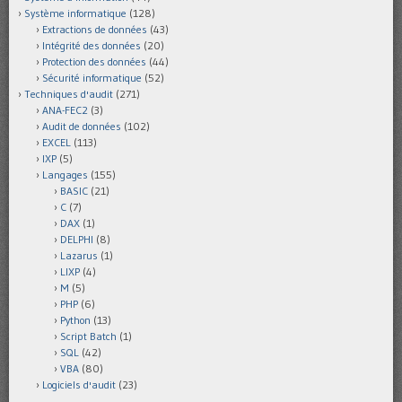
Système informatique
(128)
Extractions de données
(43)
Intégrité des données
(20)
Protection des données
(44)
Sécurité informatique
(52)
Techniques d'audit
(271)
ANA-FEC2
(3)
Audit de données
(102)
EXCEL
(113)
IXP
(5)
Langages
(155)
BASIC
(21)
C
(7)
DAX
(1)
DELPHI
(8)
Lazarus
(1)
LIXP
(4)
M
(5)
PHP
(6)
Python
(13)
Script Batch
(1)
SQL
(42)
VBA
(80)
Logiciels d'audit
(23)