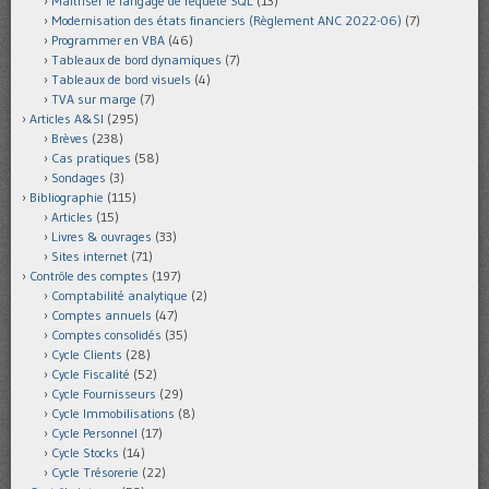
Maîtriser le langage de requête SQL
(13)
Modernisation des états financiers (Règlement ANC 2022-06)
(7)
Programmer en VBA
(46)
Tableaux de bord dynamiques
(7)
Tableaux de bord visuels
(4)
TVA sur marge
(7)
Articles A&SI
(295)
Brèves
(238)
Cas pratiques
(58)
Sondages
(3)
Bibliographie
(115)
Articles
(15)
Livres & ouvrages
(33)
Sites internet
(71)
Contrôle des comptes
(197)
Comptabilité analytique
(2)
Comptes annuels
(47)
Comptes consolidés
(35)
Cycle Clients
(28)
Cycle Fiscalité
(52)
Cycle Fournisseurs
(29)
Cycle Immobilisations
(8)
Cycle Personnel
(17)
Cycle Stocks
(14)
Cycle Trésorerie
(22)