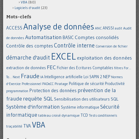
VBA
(80)
Logiciels d'audit
(23)
Mots-clefs
Analyse de données
ACCESS
ANSSI
Audit
ANC
audit
Automatisation
Comptes consolidés
BASIC
de données
Contrôle interne
Contrôle des comptes
Conversion de fichier
EXCEL
démarche d'audit
exploitation des données
FEC
extraction de données
Fichier des Ecritures Comptables
filtres
For...
Fraude
Intelligence artificielle
NEP
IA
Loi SAPIN 2
To... Next
Normes
Politique de sécurité
Piratage
Productivité
d'Exercice Professionnel
PADoCC
prévention de la
Protection des données
programmation
requête SQL
fraude
Sensibilisation des utilisateurs
SQL
Système d'information
Sécurité
Système informatique
informatique
TCD
tableau croisé dynamique
Tests conditionnels
VBA
TVA
traçabilité