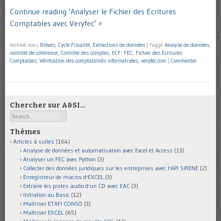
Continue reading ‘Analyser le Fichier des Ecritures
Comptables avec Veryfec’ »
Archivé sous
Brèves
,
Cycle Fiscalité
,
Extractions de données
|
Taggé
Analyse de données
,
contrôle de cohérence
,
Contrôle des comptes
,
ECF
,
FEC
,
Fichier des Ecritures
Comptables
,
Vérification des comptabilités informatisées
,
veryfec.com
|
Commenter
Chercher sur A&SI…
Search
Thèmes
Articles à suites
(164)
Analyse de données et automatisation avec Excel et Access
(13)
Analyser un FEC avec Python
(3)
Collecter des données juridiques sur les entreprises avec l'API SIRENE
(2)
Enregistreur de macros d'EXCEL
(3)
Extraire les pistes audio d'un CD avec EAC
(3)
Initiation au Basic
(12)
Maîtriser ETAFI CONSO
(3)
Maîtriser EXCEL
(65)