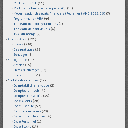
Maîtriser EXCEL
(65)
Maîtriser le langage de requête SQL
(13)
Modernisation des états financiers (Règlement ANC 2022-06)
(7)
Programmer en VBA
(46)
Tableaux de bord dynamiques
(7)
Tableaux de bord visuels
(4)
TVA sur marge
(7)
Articles A&SI
(295)
Brèves
(238)
Cas pratiques
(58)
Sondages
(3)
Bibliographie
(115)
Articles
(15)
Livres & ouvrages
(33)
Sites internet
(71)
Contrôle des comptes
(197)
Comptabilité analytique
(2)
Comptes annuels
(47)
Comptes consolidés
(35)
Cycle Clients
(28)
Cycle Fiscalité
(52)
Cycle Fournisseurs
(29)
Cycle Immobilisations
(8)
Cycle Personnel
(17)
Cycle Stocks
(14)