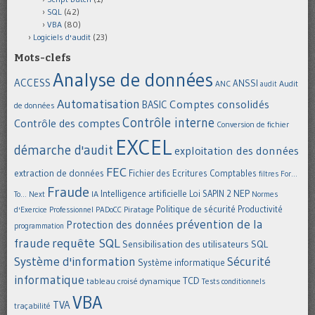
SQL
(42)
VBA
(80)
Logiciels d'audit
(23)
Mots-clefs
Analyse de données
ACCESS
ANSSI
Audit
ANC
audit
Automatisation
Comptes consolidés
BASIC
de données
Contrôle interne
Contrôle des comptes
Conversion de fichier
EXCEL
démarche d'audit
exploitation des données
FEC
extraction de données
Fichier des Ecritures Comptables
filtres
For...
Fraude
Intelligence artificielle
NEP
IA
Loi SAPIN 2
To... Next
Normes
Politique de sécurité
Piratage
Productivité
d'Exercice Professionnel
PADoCC
prévention de la
Protection des données
programmation
requête SQL
fraude
Sensibilisation des utilisateurs
SQL
Système d'information
Sécurité
Système informatique
informatique
TCD
tableau croisé dynamique
Tests conditionnels
VBA
TVA
traçabilité