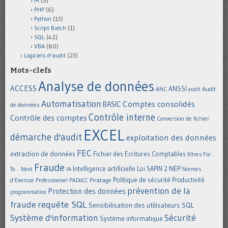
M
(5)
PHP
(6)
Python
(13)
Script Batch
(1)
SQL
(42)
VBA
(80)
Logiciels d'audit
(23)
Mots-clefs
Analyse de données
ACCESS
ANSSI
Audit
ANC
audit
Automatisation
Comptes consolidés
BASIC
de données
Contrôle interne
Contrôle des comptes
Conversion de fichier
EXCEL
démarche d'audit
exploitation des données
FEC
extraction de données
Fichier des Ecritures Comptables
filtres
For...
Fraude
Intelligence artificielle
NEP
IA
Loi SAPIN 2
To... Next
Normes
Politique de sécurité
Piratage
Productivité
d'Exercice Professionnel
PADoCC
prévention de la
Protection des données
programmation
requête SQL
fraude
Sensibilisation des utilisateurs
SQL
Système d'information
Sécurité
Système informatique