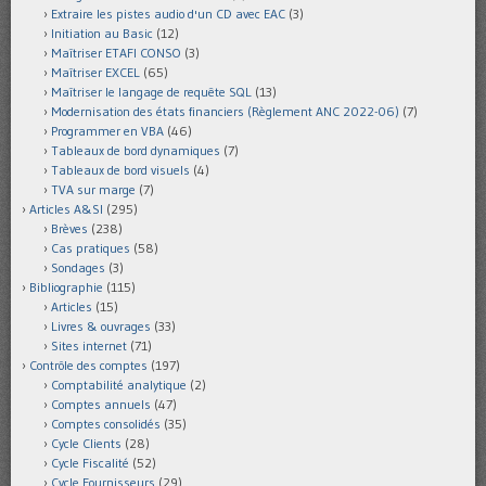
Extraire les pistes audio d'un CD avec EAC
(3)
Initiation au Basic
(12)
Maîtriser ETAFI CONSO
(3)
Maîtriser EXCEL
(65)
Maîtriser le langage de requête SQL
(13)
Modernisation des états financiers (Règlement ANC 2022-06)
(7)
Programmer en VBA
(46)
Tableaux de bord dynamiques
(7)
Tableaux de bord visuels
(4)
TVA sur marge
(7)
Articles A&SI
(295)
Brèves
(238)
Cas pratiques
(58)
Sondages
(3)
Bibliographie
(115)
Articles
(15)
Livres & ouvrages
(33)
Sites internet
(71)
Contrôle des comptes
(197)
Comptabilité analytique
(2)
Comptes annuels
(47)
Comptes consolidés
(35)
Cycle Clients
(28)
Cycle Fiscalité
(52)
Cycle Fournisseurs
(29)