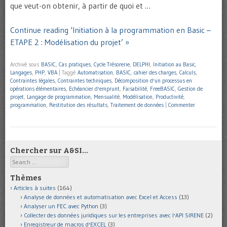
que veut-on obtenir, à partir de quoi et …
Continue reading ‘Initiation à la programmation en Basic –
ETAPE 2 : Modélisation du projet’ »
Archivé sous
BASIC
,
Cas pratiques
,
Cycle Trésorerie
,
DELPHI
,
Initiation au Basic
,
Langages
,
PHP
,
VBA
|
Taggé
Automatisation
,
BASIC
,
cahier des charges
,
Calculs
,
Contraintes légales
,
Contraintes techniques
,
Décomposition d'un processus en
opérations élémentaires
,
Echéancier d'emprunt
,
Faisabilité
,
FreeBASIC
,
Gestion de
projet
,
Langage de programmation
,
Mensualité
,
Modélisation
,
Productivité
,
programmation
,
Restitution des résultats
,
Traitement de données
|
Commenter
Chercher sur A&SI…
Search
Thèmes
Articles à suites
(164)
Analyse de données et automatisation avec Excel et Access
(13)
Analyser un FEC avec Python
(3)
Collecter des données juridiques sur les entreprises avec l'API SIRENE
(2)
Enregistreur de macros d'EXCEL
(3)