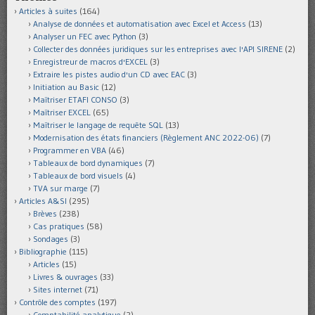
Articles à suites
(164)
Analyse de données et automatisation avec Excel et Access
(13)
Analyser un FEC avec Python
(3)
Collecter des données juridiques sur les entreprises avec l'API SIRENE
(2)
Enregistreur de macros d'EXCEL
(3)
Extraire les pistes audio d'un CD avec EAC
(3)
Initiation au Basic
(12)
Maîtriser ETAFI CONSO
(3)
Maîtriser EXCEL
(65)
Maîtriser le langage de requête SQL
(13)
Modernisation des états financiers (Règlement ANC 2022-06)
(7)
Programmer en VBA
(46)
Tableaux de bord dynamiques
(7)
Tableaux de bord visuels
(4)
TVA sur marge
(7)
Articles A&SI
(295)
Brèves
(238)
Cas pratiques
(58)
Sondages
(3)
Bibliographie
(115)
Articles
(15)
Livres & ouvrages
(33)
Sites internet
(71)
Contrôle des comptes
(197)
Comptabilité analytique
(2)