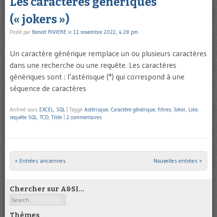
Les caractères génériques
(« jokers »)
Posté par
Benoît RIVIERE
le
11 novembre 2022, 4:28 pm
Un caractère générique remplace un ou plusieurs caractères
dans une recherche ou une requête. Les caractères
génériques sont : l’astérisque (*) qui correspond à une
séquence de caractères
Archivé sous
EXCEL
,
SQL
|
Taggé
Astérisque
,
Caractère générique
,
filtres
,
Joker
,
Like
,
requête SQL
,
TCD
,
Tilde
|
2 commentaires
« Entrées anciennes
Nouvelles entrées »
Post navigation
Chercher sur A&SI…
Search
Thèmes