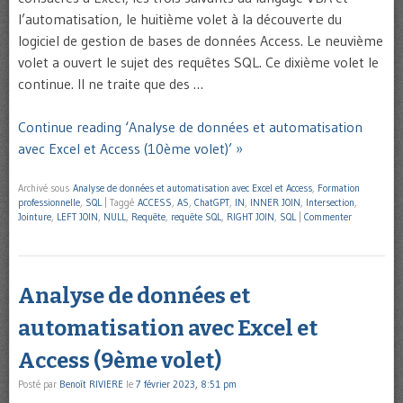
l’automatisation, le huitième volet à la découverte du
logiciel de gestion de bases de données Access. Le neuvième
volet a ouvert le sujet des requêtes SQL. Ce dixième volet le
continue. Il ne traite que des …
Continue reading ‘Analyse de données et automatisation
avec Excel et Access (10ème volet)’ »
Archivé sous
Analyse de données et automatisation avec Excel et Access
,
Formation
professionnelle
,
SQL
|
Taggé
ACCESS
,
AS
,
ChatGPT
,
IN
,
INNER JOIN
,
Intersection
,
Jointure
,
LEFT JOIN
,
NULL
,
Requête
,
requête SQL
,
RIGHT JOIN
,
SQL
|
Commenter
Analyse de données et
automatisation avec Excel et
Access (9ème volet)
Posté par
Benoît RIVIERE
le
7 février 2023, 8:51 pm