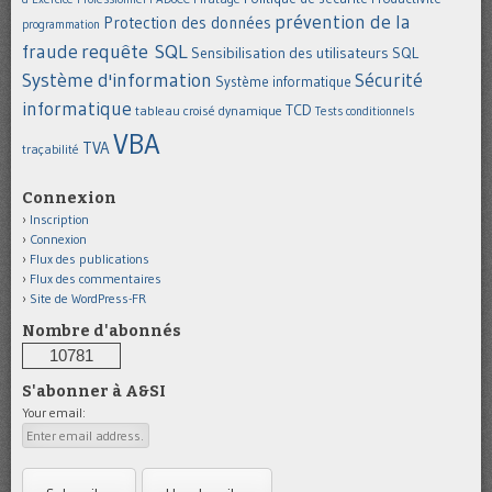
prévention de la
Protection des données
programmation
requête SQL
fraude
Sensibilisation des utilisateurs
SQL
Système d'information
Sécurité
Système informatique
informatique
TCD
tableau croisé dynamique
Tests conditionnels
VBA
TVA
traçabilité
Connexion
Inscription
Connexion
Flux des publications
Flux des commentaires
Site de WordPress-FR
Nombre d'abonnés
10781
S'abonner à A&SI
Your email: