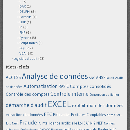
C
(7)
DAX
(1)
DELPHI
(8)
Lazarus
(1)
LIXP
(4)
M
(5)
PHP
(6)
Python
(13)
Script Batch
(1)
SQL
(42)
VBA
(80)
Logiciels d'audit
(23)
Mots-clefs
Analyse de données
ACCESS
ANSSI
Audit
ANC
audit
Automatisation
Comptes consolidés
BASIC
de données
Contrôle interne
Contrôle des comptes
Conversion de fichier
EXCEL
démarche d'audit
exploitation des données
FEC
extraction de données
Fichier des Ecritures Comptables
filtres
For...
Fraude
Intelligence artificielle
NEP
IA
Loi SAPIN 2
To... Next
Normes
Politique de sécurité
Piratage
Productivité
d'Exercice Professionnel
PADoCC