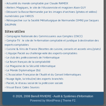
Actualité du monde comptable par Claude RAMEIX
Ateliers Magiques, le site de l'illusionniste et magicien Alain GUY
Découvrir la Basse-Normandie par les images d'archives (photos et vidéos)
numérisées par l'ARCIS
Rétrospective sur la Société Métallurgique de Normandie (SMN) par Jacques
DAUPHIN
Sites utiles
Compagnie Nationale des Commissaires aux Comptes (CNCC)
Compta-TV : le site de l'e-formation comptable et juridique à destination des
experts-comptables
Cuisine & Vins de France (Recettes de cuisine, conseils et accords vins/plats)
L'équipe Pacioli au challenge-voile des experts-comptables
Le club des professionnels de l'informatique
Le forum français de la comptabilité
Le Magazine de la Sécurité Informatique
Le Monde Diplomatique (Eo)
L’Association Française de l’Audit et du Conseil Informatiques
Nuage Agile, la tribu(ne) des experts branchés
Pacioli, le réseau social de la profession sociale
Visual Basic Codes Sources
© 2026, 2008 Benoît RIVIERE - Audit & Systèmes d'Information
Powered by WordPress
|
Theme F2.