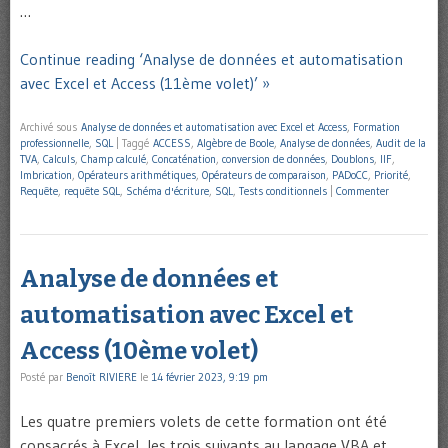
…
Continue reading ‘Analyse de données et automatisation
avec Excel et Access (11ème volet)’ »
Archivé sous
Analyse de données et automatisation avec Excel et Access
,
Formation
professionnelle
,
SQL
|
Taggé
ACCESS
,
Algèbre de Boole
,
Analyse de données
,
Audit de la
TVA
,
Calculs
,
Champ calculé
,
Concaténation
,
conversion de données
,
Doublons
,
IIF
,
Imbrication
,
Opérateurs arithmétiques
,
Opérateurs de comparaison
,
PADoCC
,
Priorité
,
Requête
,
requête SQL
,
Schéma d'écriture
,
SQL
,
Tests conditionnels
|
Commenter
Analyse de données et
automatisation avec Excel et
Access (10ème volet)
Posté par
Benoît RIVIERE
le
14 février 2023, 9:19 pm
Les quatre premiers volets de cette formation ont été
consacrés à Excel, les trois suivants au langage VBA et