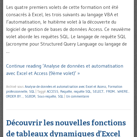
Les quatre premiers volets de cette formation ont été
consacrés à Excel, les trois suivants au langage VBA et
l’automatisation, le huitième volet à la découverte du
logiciel de gestion de bases de données Access. Ce neuvième
volet aborde les requêtes SQL. Le langage de requête SQL
(acronyme pour Structured Query Language ou langage de
…
Continue reading ‘Analyse de données et automatisation
avec Excel et Access (9ème volet)’ »
Archivé sous
Analyse de données et automatisation avec Excel et Access
,
Formation
professionnelle
,
SQL
|
Taggé
ACCESS
,
Requête
,
requête SQL
,
SELECT... FROM... WHERE...
ORDER BY...
,
SGBDR
,
Sous-requête
,
SQL
|
Un commentaire
Découvrir les nouvelles fonctions
de tableaux dynamiques d’Excel