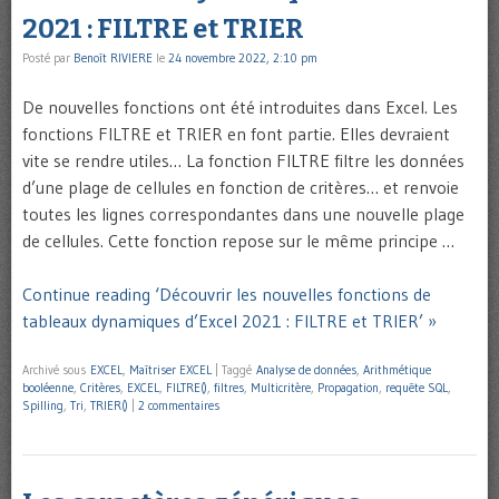
2021 : FILTRE et TRIER
Posté par
Benoît RIVIERE
le
24 novembre 2022, 2:10 pm
De nouvelles fonctions ont été introduites dans Excel. Les
fonctions FILTRE et TRIER en font partie. Elles devraient
vite se rendre utiles… La fonction FILTRE filtre les données
d’une plage de cellules en fonction de critères… et renvoie
toutes les lignes correspondantes dans une nouvelle plage
de cellules. Cette fonction repose sur le même principe …
Continue reading ‘Découvrir les nouvelles fonctions de
tableaux dynamiques d’Excel 2021 : FILTRE et TRIER’ »
Archivé sous
EXCEL
,
Maîtriser EXCEL
|
Taggé
Analyse de données
,
Arithmétique
booléenne
,
Critères
,
EXCEL
,
FILTRE()
,
filtres
,
Multicritère
,
Propagation
,
requête SQL
,
Spilling
,
Tri
,
TRIER()
|
2 commentaires