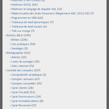
Maîtriser ETAFI CONSO
(3)
Maîtriser EXCEL
(65)
Maîtriser le langage de requête SQL
(13)
Modernisation des états financiers (Règlement ANC 2022-06)
(7)
Programmer en VBA
(46)
Tableaux de bord dynamiques
(7)
Tableaux de bord visuels
(4)
TVA sur marge
(7)
Articles A&SI
(295)
Brèves
(238)
Cas pratiques
(58)
Sondages
(3)
Bibliographie
(115)
Articles
(15)
Livres & ouvrages
(33)
Sites internet
(71)
Contrôle des comptes
(197)
Comptabilité analytique
(2)
Comptes annuels
(47)
Comptes consolidés
(35)
Cycle Clients
(28)
Cycle Fiscalité
(52)
Cycle Fournisseurs
(29)
Cycle Immobilisations
(8)
Cycle Personnel
(17)