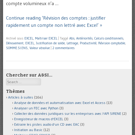
compte volumineux n’a …
Continue reading ‘Révision des comptes : justifier
rapidement un compte non lettré avec Excel’ »
Archivé sous
EXCEL
,
Maîtriser EXCEL
|
Taggé
Abs
,
Antériorités
,
Calculs conditionnels
,
Dénouement
,
EXCEL
,
Justification de solde
,
Lettrage
,
Productivité
,
Révision comptable
,
SOMME.SI.ENS
,
Valeur absolue
|
2 commentaires
Chercher sur A&SI…
Search
Thèmes
Articles à suites
(164)
Analyse de données et automatisation avec Excel et Access
(13)
Analyser un FEC avec Python
(3)
Collecter des données juridiques sur les entreprises avec l'API SIRENE
(2)
Enregistreur de macros d'EXCEL
(3)
Extraire les pistes audio d'un CD avec EAC
(3)
Initiation au Basic
(12)