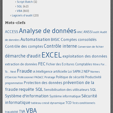
Script Batch
(1)
SQL
(42)
VBA
(80)
Logiciels d'audit
(23)
Mots-clefs
Analyse de données
ACCESS
ANSSI
Audit
ANC
audit
Automatisation
Comptes consolidés
BASIC
de données
Contrôle interne
Contrôle des comptes
Conversion de fichier
EXCEL
démarche d'audit
exploitation des données
FEC
extraction de données
Fichier des Ecritures Comptables
filtres
For...
Fraude
Intelligence artificielle
NEP
IA
Loi SAPIN 2
To... Next
Normes
Politique de sécurité
Piratage
Productivité
d'Exercice Professionnel
PADoCC
prévention de la
Protection des données
programmation
requête SQL
fraude
Sensibilisation des utilisateurs
SQL
Système d'information
Sécurité
Système informatique
informatique
TCD
tableau croisé dynamique
Tests conditionnels
VBA
TVA
traçabilité