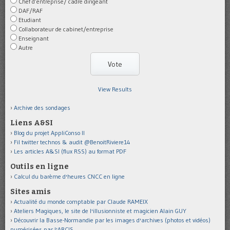
Chef d’entreprise/ cadre dirigeant
DAF/RAF
Etudiant
Collaborateur de cabinet/entreprise
Enseignant
Autre
View Results
Archive des sondages
Liens A&SI
Blog du projet AppliConso II
Fil twitter technos & audit @BenoitRiviere14
Les articles A&SI (flux RSS) au format PDF
Outils en ligne
Calcul du barème d'heures CNCC en ligne
Sites amis
Actualité du monde comptable par Claude RAMEIX
Ateliers Magiques, le site de l'illusionniste et magicien Alain GUY
Découvrir la Basse-Normandie par les images d'archives (photos et vidéos)
numérisées par l'ARCIS