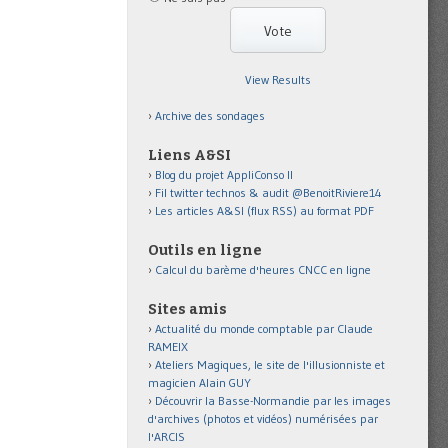
View Results
Archive des sondages
Liens A&SI
Blog du projet AppliConso II
Fil twitter technos & audit @BenoitRiviere14
Les articles A&SI (flux RSS) au format PDF
Outils en ligne
Calcul du barème d'heures CNCC en ligne
Sites amis
Actualité du monde comptable par Claude
RAMEIX
Ateliers Magiques, le site de l'illusionniste et
magicien Alain GUY
Découvrir la Basse-Normandie par les images
d'archives (photos et vidéos) numérisées par
l'ARCIS