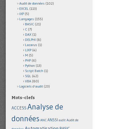
Audit de données
(102)
EXCEL
(113)
IXP
(5)
Langages
(155)
BASIC
(21)
C
(7)
DAX
(1)
DELPHI
(8)
Lazarus
(1)
LIXP
(4)
M
(5)
PHP
(6)
Python
(13)
Script Batch
(1)
SQL
(42)
VBA
(80)
Logiciels d'audit
(23)
Mots-clefs
Analyse de
ACCESS
données
ANSSI
Audit de
ANC
audit
Automatisation
BASIC
données