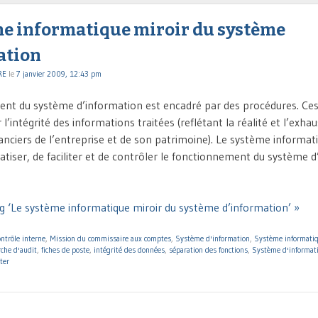
me informatique miroir du système
ation
RE
le
7 janvier 2009, 12:43 pm
nt du système d’information est encadré par des procédures. Ce
 l’intégrité des informations traitées (reflétant la réalité et l’exhau
anciers de l’entreprise et de son patrimoine). Le système informat
iser, de faciliter et de contrôler le fonctionnement du système d
g ‘Le système informatique miroir du système d’information’ »
ntrôle interne
,
Mission du commissaire aux comptes
,
Système d'information
,
Système informati
che d'audit
,
fiches de poste
,
intégrité des données
,
séparation des fonctions
,
Système d'informat
ter