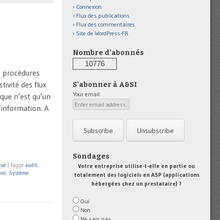
Connexion
Flux des publications
Flux des commentaires
Site de WordPress-FR
Nombre d'abonnés
10776
s procédures
stivité des flux
S'abonner à A&SI
Your email:
ique n’est qu’un
’information. A
Sondages
que
|
Taggé
audit
,
Votre entreprise utilise-t-elle en partie ou
ion
,
Système
totalement des logiciels en ASP (applications
hébergées chez un prestataire) ?
Oui
Non
Ne sais pas