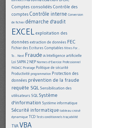
Comptes consolidés
Contrôle des
Contrôle interne
comptes
Conversion
démarche d'audit
de fichier
EXCEL
exploitation des
FEC
données
extraction de données
Fichier des Ecritures Comptables
filtres
For...
Fraude
Intelligence artificielle
IA
To... Next
NEP
Loi SAPIN 2
Normes d'Exercice Professionnel
Politique de sécurité
Piratage
PADoCC
Protection des
Productivité
programmation
prévention de la fraude
données
requête SQL
Sensibilisation des
Système
utilisateurs
SQL
d'information
Système informatique
Sécurité informatique
tableau croisé
TCD
dynamique
Tests conditionnels
traçabilité
VBA
TVA