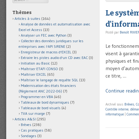
Le systè
Thèmes
Articles à suites
(164)
d’inform
Analyse de données et automatisation avec
Excel et Access
(13)
Posté par
Benoît RIVIE
Analyser un FEC avec Python
(3)
Collecter des données juridiques sur les
Le fonctionneme
entreprises avec l'API SIRENE
(2)
Enregistreur de macros d'EXCEL
(3)
visent à garantir
Extraire les pistes audio d'un CD avec EAC
(3)
physiques et fin
Initiation au Basic
(12)
moyen d’automat
Maîtriser ETAFI CONSO
(3)
Maîtriser EXCEL
(65)
ce titre, …
Maîtriser le langage de requête SQL
(13)
Modernisation des états financiers
Continue readin
(Règlement ANC 2022-06)
(7)
Programmer en VBA
(46)
Tableaux de bord dynamiques
(7)
Archivé sous
Brèves
,
Co
Tableaux de bord visuels
(4)
Contrôle interne
,
démar
TVA sur marge
(7)
informatique
|
Commen
Articles A&SI
(295)
Brèves
(238)
Cas pratiques
(58)
Sondages
(3)