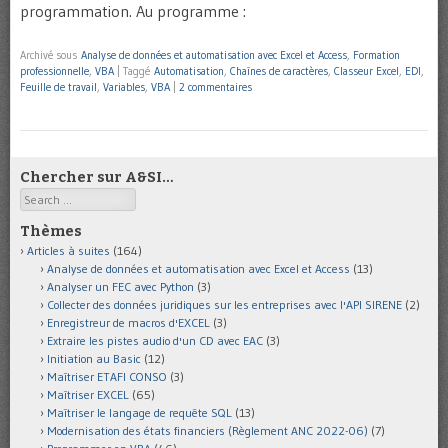
programmation. Au programme :
Archivé sous
Analyse de données et automatisation avec Excel et Access
,
Formation
professionnelle
,
VBA
|
Taggé
Automatisation
,
Chaînes de caractères
,
Classeur Excel
,
EDI
,
Feuille de travail
,
Variables
,
VBA
|
2 commentaires
Chercher sur A&SI…
Search
Thèmes
Articles à suites
(164)
Analyse de données et automatisation avec Excel et Access
(13)
Analyser un FEC avec Python
(3)
Collecter des données juridiques sur les entreprises avec l'API SIRENE
(2)
Enregistreur de macros d'EXCEL
(3)
Extraire les pistes audio d'un CD avec EAC
(3)
Initiation au Basic
(12)
Maîtriser ETAFI CONSO
(3)
Maîtriser EXCEL
(65)
Maîtriser le langage de requête SQL
(13)
Modernisation des états financiers (Règlement ANC 2022-06)
(7)