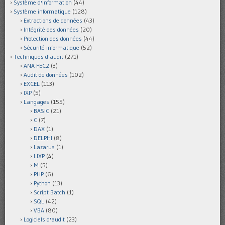
Système d'information
(44)
Système informatique
(128)
Extractions de données
(43)
Intégrité des données
(20)
Protection des données
(44)
Sécurité informatique
(52)
Techniques d'audit
(271)
ANA-FEC2
(3)
Audit de données
(102)
EXCEL
(113)
IXP
(5)
Langages
(155)
BASIC
(21)
C
(7)
DAX
(1)
DELPHI
(8)
Lazarus
(1)
LIXP
(4)
M
(5)
PHP
(6)
Python
(13)
Script Batch
(1)
SQL
(42)
VBA
(80)
Logiciels d'audit
(23)