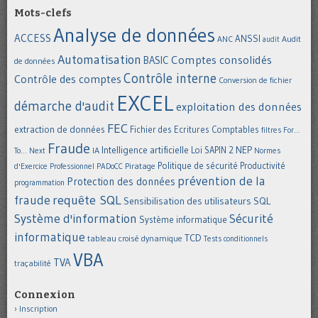
Mots-clefs
Analyse de données
ACCESS
ANSSI
Audit
ANC
audit
Automatisation
Comptes consolidés
BASIC
de données
Contrôle interne
Contrôle des comptes
Conversion de fichier
EXCEL
démarche d'audit
exploitation des données
FEC
extraction de données
Fichier des Ecritures Comptables
filtres
For...
Fraude
Intelligence artificielle
NEP
IA
Loi SAPIN 2
To... Next
Normes
Politique de sécurité
Piratage
Productivité
d'Exercice Professionnel
PADoCC
prévention de la
Protection des données
programmation
requête SQL
fraude
Sensibilisation des utilisateurs
SQL
Système d'information
Sécurité
Système informatique
informatique
TCD
tableau croisé dynamique
Tests conditionnels
VBA
TVA
traçabilité
Connexion
Inscription