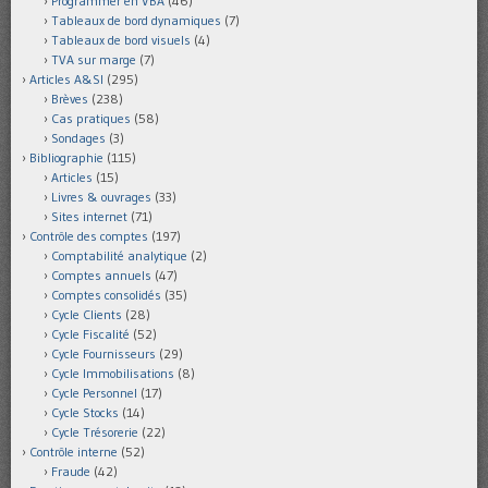
Programmer en VBA
(46)
Tableaux de bord dynamiques
(7)
Tableaux de bord visuels
(4)
TVA sur marge
(7)
Articles A&SI
(295)
Brèves
(238)
Cas pratiques
(58)
Sondages
(3)
Bibliographie
(115)
Articles
(15)
Livres & ouvrages
(33)
Sites internet
(71)
Contrôle des comptes
(197)
Comptabilité analytique
(2)
Comptes annuels
(47)
Comptes consolidés
(35)
Cycle Clients
(28)
Cycle Fiscalité
(52)
Cycle Fournisseurs
(29)
Cycle Immobilisations
(8)
Cycle Personnel
(17)
Cycle Stocks
(14)
Cycle Trésorerie
(22)
Contrôle interne
(52)
Fraude
(42)