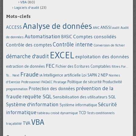
VBA
(80)
Logiciels d'audit
(23)
Mots-clefs
Analyse de données
ACCESS
ANSSI
Audit
ANC
audit
Automatisation
Comptes consolidés
BASIC
de données
Contrôle interne
Contrôle des comptes
Conversion de fichier
EXCEL
démarche d'audit
exploitation des données
FEC
extraction de données
Fichier des Ecritures Comptables
filtres
For...
Fraude
Intelligence artificielle
NEP
IA
Loi SAPIN 2
To... Next
Normes
Politique de sécurité
Piratage
Productivité
d'Exercice Professionnel
PADoCC
prévention de la
Protection des données
programmation
requête SQL
fraude
Sensibilisation des utilisateurs
SQL
Système d'information
Sécurité
Système informatique
informatique
TCD
tableau croisé dynamique
Tests conditionnels
VBA
TVA
traçabilité