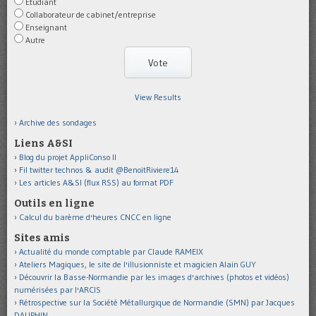
Etudiant
Collaborateur de cabinet/entreprise
Enseignant
Autre
View Results
Archive des sondages
Liens A&SI
Blog du projet AppliConso II
Fil twitter technos & audit @BenoitRiviere14
Les articles A&SI (flux RSS) au format PDF
Outils en ligne
Calcul du barème d'heures CNCC en ligne
Sites amis
Actualité du monde comptable par Claude RAMEIX
Ateliers Magiques, le site de l'illusionniste et magicien Alain GUY
Découvrir la Basse-Normandie par les images d'archives (photos et vidéos)
numérisées par l'ARCIS
Rétrospective sur la Société Métallurgique de Normandie (SMN) par Jacques
DAUPHIN