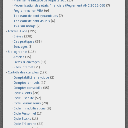
Maîtriser le langage de requête SQL
(13)
Modernisation des états financiers (Règlement ANC 2022-06)
(7)
Programmer en VBA
(46)
Tableaux de bord dynamiques
(7)
Tableaux de bord visuels
(4)
TVA sur marge
(7)
Articles A&SI
(295)
Brèves
(238)
Cas pratiques
(58)
Sondages
(3)
Bibliographie
(115)
Articles
(15)
Livres & ouvrages
(33)
Sites internet
(71)
Contrôle des comptes
(197)
Comptabilité analytique
(2)
Comptes annuels
(47)
Comptes consolidés
(35)
Cycle Clients
(28)
Cycle Fiscalité
(52)
Cycle Fournisseurs
(29)
Cycle Immobilisations
(8)
Cycle Personnel
(17)
Cycle Stocks
(14)
Cycle Trésorerie
(22)