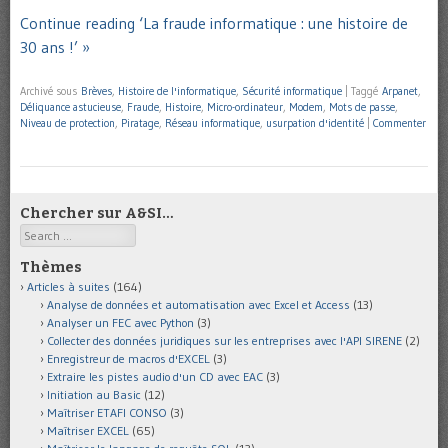
Continue reading ‘La fraude informatique : une histoire de
30 ans !’ »
Archivé sous
Brèves
,
Histoire de l'informatique
,
Sécurité informatique
|
Taggé
Arpanet
,
Déliquance astucieuse
,
Fraude
,
Histoire
,
Micro-ordinateur
,
Modem
,
Mots de passe
,
Niveau de protection
,
Piratage
,
Réseau informatique
,
usurpation d'identité
|
Commenter
Chercher sur A&SI…
Search
Thèmes
Articles à suites
(164)
Analyse de données et automatisation avec Excel et Access
(13)
Analyser un FEC avec Python
(3)
Collecter des données juridiques sur les entreprises avec l'API SIRENE
(2)
Enregistreur de macros d'EXCEL
(3)
Extraire les pistes audio d'un CD avec EAC
(3)
Initiation au Basic
(12)
Maîtriser ETAFI CONSO
(3)
Maîtriser EXCEL
(65)