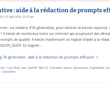
tive : aide à la rédaction de prompts ef
RE
le
17 août 2024, 12:37 pm
secret : en matière d’IA générative, pour obtenir la bonne réponse, i
! Il existe de nombreux tutos sur internet qui proposent des dém
rompts de qualité. Il existe maintenant un logiciel d’aide à la réda
QUOI_QUOI. Ce logiciel …
 ‘IA générative : aide à la rédaction de prompts efficaces’ »
rnet
|
Taggé
Bing
,
Caen
,
ChatGPT
,
DALL E3
,
Frida Kalho
,
Gemini
,
Hallucination
,
IA générative
,
Illu
t
|
Commenter