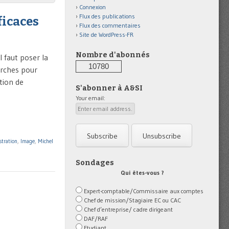
Connexion
Flux des publications
ficaces
Flux des commentaires
Site de WordPress-FR
Nombre d'abonnés
l faut poser la
10780
arches pour
ction de
S'abonner à A&SI
Your email:
stration
,
Image
,
Michel
Sondages
Qui êtes-vous ?
Expert-comptable/Commissaire aux comptes
Chef de mission/Stagiaire EC ou CAC
Chef d’entreprise/ cadre dirigeant
DAF/RAF
Etudiant