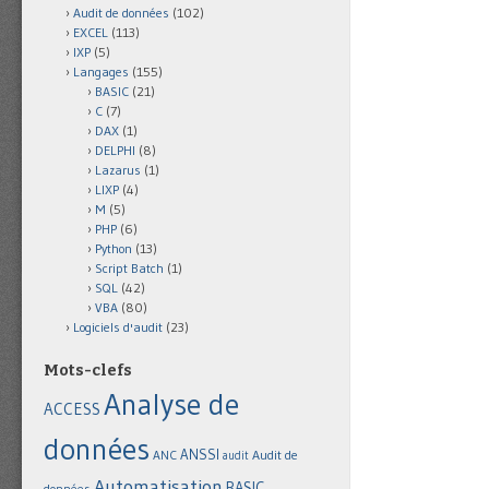
Audit de données
(102)
EXCEL
(113)
IXP
(5)
Langages
(155)
BASIC
(21)
C
(7)
DAX
(1)
DELPHI
(8)
Lazarus
(1)
LIXP
(4)
M
(5)
PHP
(6)
Python
(13)
Script Batch
(1)
SQL
(42)
VBA
(80)
Logiciels d'audit
(23)
Mots-clefs
Analyse de
ACCESS
données
ANSSI
Audit de
ANC
audit
Automatisation
BASIC
données