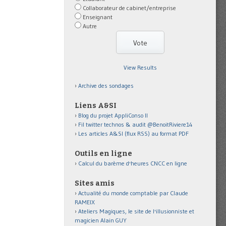
Collaborateur de cabinet/entreprise
Enseignant
Autre
View Results
Archive des sondages
Liens A&SI
Blog du projet AppliConso II
Fil twitter technos & audit @BenoitRiviere14
Les articles A&SI (flux RSS) au format PDF
Outils en ligne
Calcul du barème d'heures CNCC en ligne
Sites amis
Actualité du monde comptable par Claude
RAMEIX
Ateliers Magiques, le site de l'illusionniste et
magicien Alain GUY