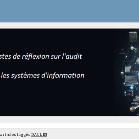
articles taggés
DALL E3