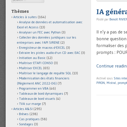
IA généra
Thèmes
Articles à suites
(164)
Posté par
Benoît RIVIE
Analyse de données et automatisation avec
Excel et Access
(13)
Il n’y a pas de 
Analyser un FEC avec Python
(3)
Collecter des données juridiques sur les
bonne question 
entreprises avec l'API SIRENE
(2)
formaliser des p
Enregistreur de macros d'EXCEL
(3)
prompts : POUR
Extraire les pistes audio d'un CD avec EAC
(3)
Initiation au Basic
(12)
Maîtriser ETAFI CONSO
(3)
Continue reading
Maîtriser EXCEL
(65)
Maîtriser le langage de requête SQL
(13)
Modernisation des états financiers
Archivé sous
Sites inte
PIRON
,
Mistral
,
promp
(Règlement ANC 2022-06)
(7)
Programmer en VBA
(46)
Tableaux de bord dynamiques
(7)
Tableaux de bord visuels
(4)
TVA sur marge
(7)
Articles A&SI
(295)
Brèves
(238)
Cas pratiques
(58)
Sondages
(3)