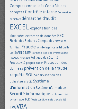
Comptes consolidés
Contrôle des
Contrôle interne
comptes
Conversion
démarche d'audit
de fichier
EXCEL
exploitation des
FEC
données
extraction de données
Fichier des Ecritures Comptables
filtres
For...
Fraude
Intelligence artificielle
IA
To... Next
NEP
Loi SAPIN 2
Normes d'Exercice Professionnel
Politique de sécurité
Piratage
PADoCC
Protection des
Productivité
programmation
prévention de la fraude
données
requête SQL
Sensibilisation des
Système
utilisateurs
SQL
d'information
Système informatique
Sécurité informatique
tableau croisé
TCD
dynamique
Tests conditionnels
traçabilité
VBA
TVA