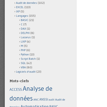
Audit de données
(102)
EXCEL
(113)
IXP
(5)
Langages
(155)
BASIC
(21)
C
(7)
DAX
(1)
DELPHI
(8)
Lazarus
(1)
LIXP
(4)
M
(5)
PHP
(6)
Python
(13)
Script Batch
(1)
SQL
(42)
VBA
(80)
Logiciels d'audit
(23)
Mots-clefs
Analyse de
ACCESS
données
ANSSI
Audit de
ANC
audit
Automatisation
BASIC
données