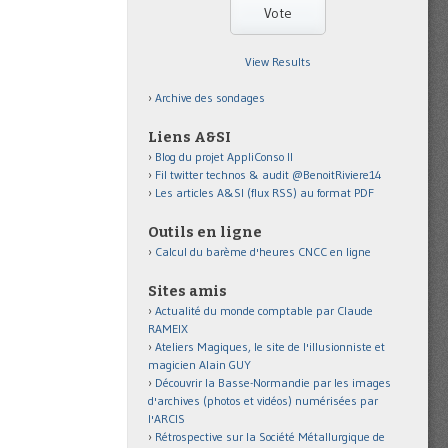
View Results
Archive des sondages
Liens A&SI
Blog du projet AppliConso II
Fil twitter technos & audit @BenoitRiviere14
Les articles A&SI (flux RSS) au format PDF
Outils en ligne
Calcul du barème d'heures CNCC en ligne
Sites amis
Actualité du monde comptable par Claude
RAMEIX
Ateliers Magiques, le site de l'illusionniste et
magicien Alain GUY
Découvrir la Basse-Normandie par les images
d'archives (photos et vidéos) numérisées par
l'ARCIS
Rétrospective sur la Société Métallurgique de