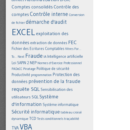
Comptes consolidés
Contrôle des
Contrôle interne
comptes
Conversion
démarche d'audit
de fichier
EXCEL
exploitation des
FEC
données
extraction de données
Fichier des Ecritures Comptables
filtres
For...
Fraude
Intelligence artificielle
IA
To... Next
NEP
Loi SAPIN 2
Normes d'Exercice Professionnel
Politique de sécurité
Piratage
PADoCC
Protection des
Productivité
programmation
prévention de la fraude
données
requête SQL
Sensibilisation des
Système
utilisateurs
SQL
d'information
Système informatique
Sécurité informatique
tableau croisé
TCD
dynamique
Tests conditionnels
traçabilité
VBA
TVA