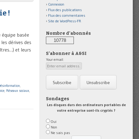
Connexion
Flux des publications
e !
Flux des commentaires
Site de WordPress-FR
Nombre d'abonnés
ne équipe basée
10778
les dérives des
tres…) et leurs
S'abonner à A&SI
Your email:
ésinformation
,
ice
,
Réseaux sociaux
,
Sondages
Les disques durs des ordinateurs portables de
votre entreprise sont-ils cryptés ?
Oui
Non
Ne sais pas