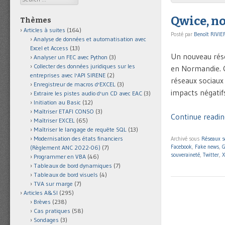
Qwice, n
Thèmes
Articles à suites
(164)
Posté par
Benoît RIVIE
Analyse de données et automatisation avec
Excel et Access
(13)
Un nouveau résea
Analyser un FEC avec Python
(3)
Collecter des données juridiques sur les
en Normandie. C
entreprises avec l'API SIRENE
(2)
réseaux sociaux 
Enregistreur de macros d'EXCEL
(3)
impacts négatifs
Extraire les pistes audio d'un CD avec EAC
(3)
Initiation au Basic
(12)
Maîtriser ETAFI CONSO
(3)
Continue readin
Maîtriser EXCEL
(65)
Maîtriser le langage de requête SQL
(13)
Modernisation des états financiers
Archivé sous
Réseaux s
Facebook
,
Fake news
,
(Règlement ANC 2022-06)
(7)
souveraineté
,
Twitter
,
X
Programmer en VBA
(46)
Tableaux de bord dynamiques
(7)
Tableaux de bord visuels
(4)
TVA sur marge
(7)
Articles A&SI
(295)
Brèves
(238)
Cas pratiques
(58)
Sondages
(3)