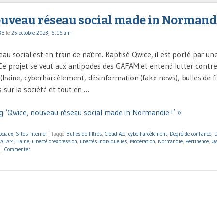
ouveau réseau social made in Normandi
RE
le
26 octobre 2023, 6:16 am
u social est en train de naître. Baptisé Qwice, il est porté par u
e projet se veut aux antipodes des GAFAM et entend lutter contre 
(haine, cyberharcèlement, désinformation (fake news), bulles de fil
 sur la société et tout en …
g ‘Qwice, nouveau réseau social made in Normandie !’ »
ociaux
,
Sites internet
|
Taggé
Bulles de filtres
,
Cloud Act
,
cyberharcèlement
,
Degré de confiance
,
D
GAFAM
,
Haine
,
Liberté d'expression
,
libertés individuelles
,
Modération
,
Normandie
,
Pertinence
,
Qw
|
Commenter