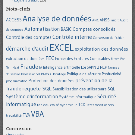
Logiciels d'audit
(23)
Mots-clefs
Analyse de données
ACCESS
ANSSI
Audit
ANC
audit
Automatisation
Comptes consolidés
BASIC
de données
Contrôle interne
Contrôle des comptes
Conversion de fichier
EXCEL
démarche d'audit
exploitation des données
FEC
extraction de données
Fichier des Ecritures Comptables
filtres
For...
Fraude
Intelligence artificielle
NEP
IA
Loi SAPIN 2
To... Next
Normes
Politique de sécurité
Piratage
Productivité
d'Exercice Professionnel
PADoCC
prévention de la
Protection des données
programmation
requête SQL
fraude
Sensibilisation des utilisateurs
SQL
Système d'information
Sécurité
Système informatique
informatique
TCD
tableau croisé dynamique
Tests conditionnels
VBA
TVA
traçabilité
Connexion
Inscription