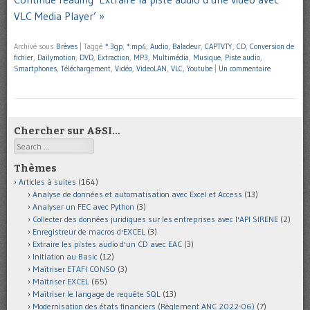
VLC Media Player’ »
Archivé sous
Brèves
|
Taggé
*.3gp
,
*.mp4
,
Audio
,
Baladeur
,
CAPTVTY
,
CD
,
Conversion de
fichier
,
Dailymotion
,
DVD
,
Extraction
,
MP3
,
Multimédia
,
Musique
,
Piste audio
,
Smartphones
,
Téléchargement
,
Vidéo
,
VideoLAN
,
VLC
,
Youtube
|
Un commentaire
Chercher sur A&SI…
Search
Thèmes
Articles à suites
(164)
Analyse de données et automatisation avec Excel et Access
(13)
Analyser un FEC avec Python
(3)
Collecter des données juridiques sur les entreprises avec l'API SIRENE
(2)
Enregistreur de macros d'EXCEL
(3)
Extraire les pistes audio d'un CD avec EAC
(3)
Initiation au Basic
(12)
Maîtriser ETAFI CONSO
(3)
Maîtriser EXCEL
(65)
Maîtriser le langage de requête SQL
(13)
Modernisation des états financiers (Règlement ANC 2022-06)
(7)