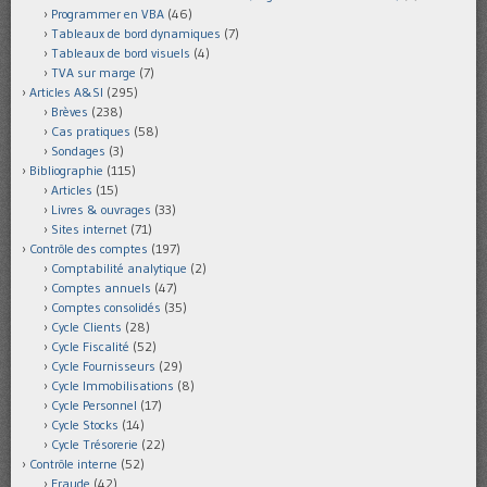
Programmer en VBA
(46)
Tableaux de bord dynamiques
(7)
Tableaux de bord visuels
(4)
TVA sur marge
(7)
Articles A&SI
(295)
Brèves
(238)
Cas pratiques
(58)
Sondages
(3)
Bibliographie
(115)
Articles
(15)
Livres & ouvrages
(33)
Sites internet
(71)
Contrôle des comptes
(197)
Comptabilité analytique
(2)
Comptes annuels
(47)
Comptes consolidés
(35)
Cycle Clients
(28)
Cycle Fiscalité
(52)
Cycle Fournisseurs
(29)
Cycle Immobilisations
(8)
Cycle Personnel
(17)
Cycle Stocks
(14)
Cycle Trésorerie
(22)
Contrôle interne
(52)
Fraude
(42)