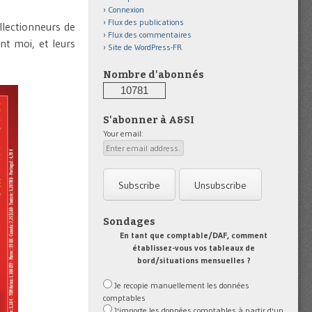
Connexion
Flux des publications
llectionneurs de
Flux des commentaires
nt moi, et leurs
Site de WordPress-FR
Nombre d'abonnés
10781
S'abonner à A&SI
Your email:
Sondages
En tant que comptable/DAF, comment
établissez-vous vos tableaux de
bord/situations mensuelles ?
Je recopie manuellement les données
comptables
J'importe les données comptables à partir d'un