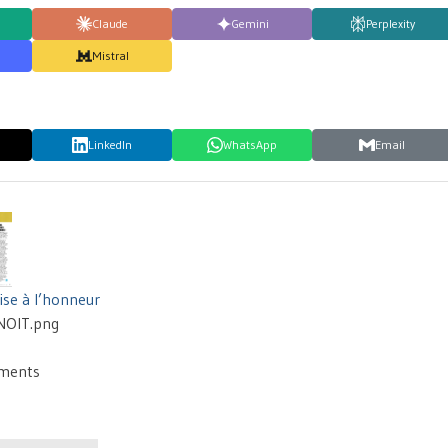
Claude
Gemini
Perplexity
Mistral
LinkedIn
WhatsApp
Email
ise à l’honneur
NOIT.png
ements