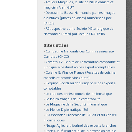
Ateliers Magiques, le site de l'illusionniste et
magicien Alain GUY
Découvrir la Basse-Normandie par les images
d'archives (photos et vidéos) numérisées par
l'ARCIS
Rétrospective sur la Société Métallurgique de
Normandie (SMN) par Jacques DAUPHIN
Sites utiles
Compagnie Nationale des Commissaires aux
Comptes (CNCC)
Compta-TV : le site de l'e-formation comptable et
juridique à destination des experts-comptables
Cuisine & Vins de France (Recettes de cuisine,
conseils et accords vins/plats)
L'équipe Pacioli au challenge-voile des experts-
comptables
Le club des professionnels de l'informatique
Le forum français de la comptabilité
Le Magazine de la Sécurité Informatique
Le Monde Diplomatique (Eo)
L’Association Française de l’Audit et du Conseil
Informatiques
Nuage Agile, la tribu(ne) des experts branchés
Pacioli, le réseau social de la profession sociale