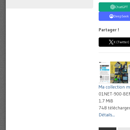
ChatGPT
DeepSeek
Partager !
X (Twitter)
Ma collection m
01NET-900-BE
1.7 MiB
748 télécharg
Détails...