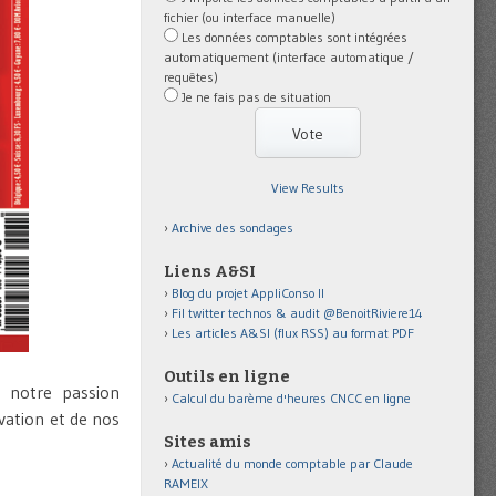
fichier (ou interface manuelle)
Les données comptables sont intégrées
automatiquement (interface automatique /
requêtes)
Je ne fais pas de situation
View Results
Archive des sondages
Liens A&SI
Blog du projet AppliConso II
Fil twitter technos & audit @BenoitRiviere14
Les articles A&SI (flux RSS) au format PDF
Outils en ligne
e notre passion
Calcul du barème d'heures CNCC en ligne
vation et de nos
Sites amis
Actualité du monde comptable par Claude
RAMEIX