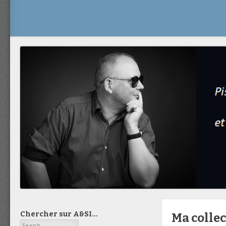
Chercher sur A&SI…
Ma collec
Search