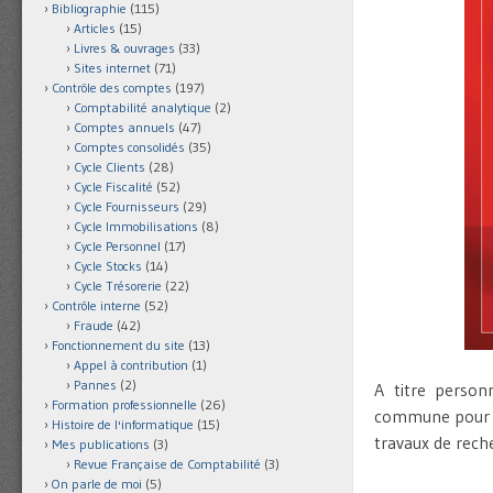
Bibliographie
(115)
Articles
(15)
Livres & ouvrages
(33)
Sites internet
(71)
Contrôle des comptes
(197)
Comptabilité analytique
(2)
Comptes annuels
(47)
Comptes consolidés
(35)
Cycle Clients
(28)
Cycle Fiscalité
(52)
Cycle Fournisseurs
(29)
Cycle Immobilisations
(8)
Cycle Personnel
(17)
Cycle Stocks
(14)
Cycle Trésorerie
(22)
Contrôle interne
(52)
Fraude
(42)
Fonctionnement du site
(13)
Appel à contribution
(1)
Pannes
(2)
A titre person
Formation professionnelle
(26)
commune pour ce
Histoire de l'informatique
(15)
travaux de reche
Mes publications
(3)
Revue Française de Comptabilité
(3)
On parle de moi
(5)