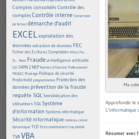
Comptes consolidés
Contrôle des
Contrôle interne
comptes
Conversion
démarche d'audit
de fichier
EXCEL
exploitation des
FEC
données
extraction de données
Fichier des Ecritures Comptables
filtres
For...
Fraude
Intelligence artificielle
IA
To... Next
NEP
Loi SAPIN 2
Normes d'Exercice Professionnel
Politique de sécurité
Piratage
PADoCC
Protection des
Productivité
programmation
Ma colle
prévention de la fraude
données
requête SQL
Sensibilisation des
Approfondir le s
Système
utilisateurs
SQL
L’informatique 
d'information
Système informatique
Sécurité informatique
tableau croisé
TCD
dynamique
Tests conditionnels
traçabilité
Résumer avec l
VBA
TVA