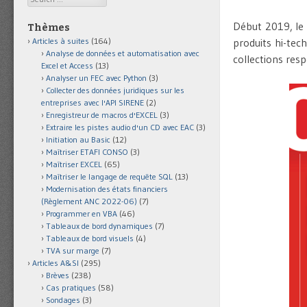
Début 2019, le 
Thèmes
Articles à suites
(164)
produits hi-tec
Analyse de données et automatisation avec
collections resp
Excel et Access
(13)
Analyser un FEC avec Python
(3)
Collecter des données juridiques sur les
entreprises avec l'API SIRENE
(2)
Enregistreur de macros d'EXCEL
(3)
Extraire les pistes audio d'un CD avec EAC
(3)
Initiation au Basic
(12)
Maîtriser ETAFI CONSO
(3)
Maîtriser EXCEL
(65)
Maîtriser le langage de requête SQL
(13)
Modernisation des états financiers
(Règlement ANC 2022-06)
(7)
Programmer en VBA
(46)
Tableaux de bord dynamiques
(7)
Tableaux de bord visuels
(4)
TVA sur marge
(7)
Articles A&SI
(295)
Brèves
(238)
Cas pratiques
(58)
Sondages
(3)