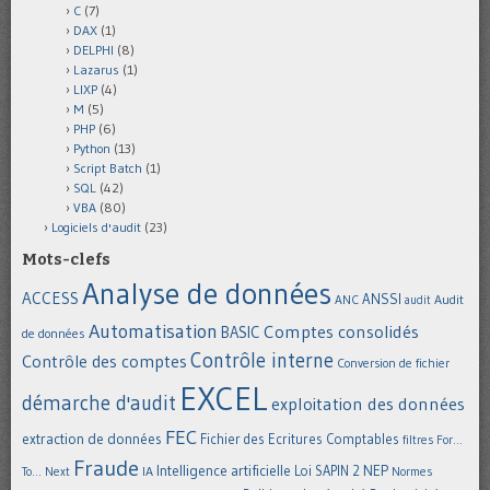
C
(7)
DAX
(1)
DELPHI
(8)
Lazarus
(1)
LIXP
(4)
M
(5)
PHP
(6)
Python
(13)
Script Batch
(1)
SQL
(42)
VBA
(80)
Logiciels d'audit
(23)
Mots-clefs
Analyse de données
ACCESS
ANSSI
Audit
ANC
audit
Automatisation
Comptes consolidés
BASIC
de données
Contrôle interne
Contrôle des comptes
Conversion de fichier
EXCEL
démarche d'audit
exploitation des données
FEC
extraction de données
Fichier des Ecritures Comptables
filtres
For...
Fraude
Intelligence artificielle
NEP
IA
Loi SAPIN 2
To... Next
Normes