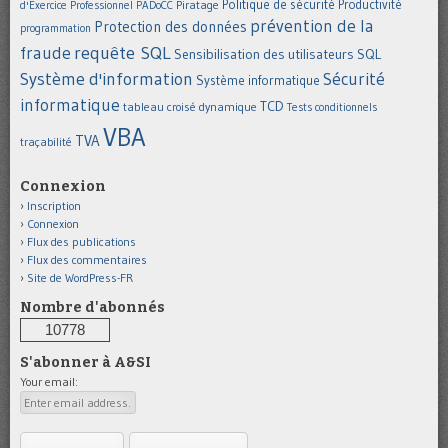
Politique de sécurité
Piratage
Productivité
d'Exercice Professionnel
PADoCC
prévention de la
Protection des données
programmation
requête SQL
fraude
Sensibilisation des utilisateurs
SQL
Système d'information
Sécurité
Système informatique
informatique
TCD
tableau croisé dynamique
Tests conditionnels
VBA
TVA
traçabilité
Connexion
Inscription
Connexion
Flux des publications
Flux des commentaires
Site de WordPress-FR
Nombre d'abonnés
10778
S'abonner à A&SI
Your email: