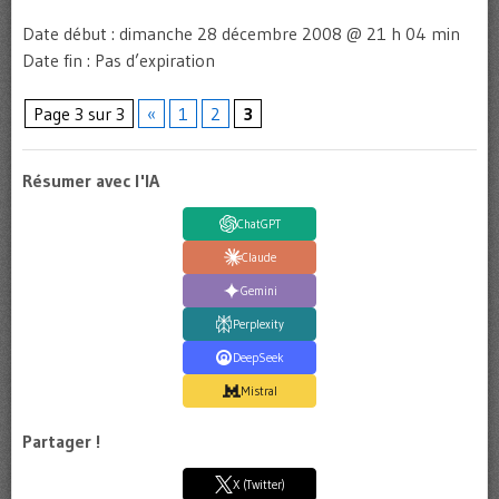
Date début : dimanche 28 décembre 2008 @ 21 h 04 min
Date fin : Pas d’expiration
Page 3 sur 3
«
1
2
3
Résumer avec l'IA
ChatGPT
Claude
Gemini
Perplexity
DeepSeek
Mistral
Partager !
X (Twitter)