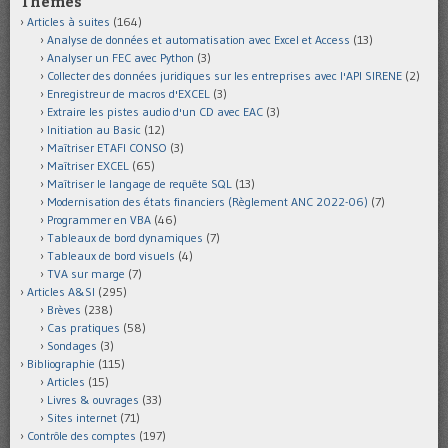
Thèmes
Articles à suites
(164)
Analyse de données et automatisation avec Excel et Access
(13)
Analyser un FEC avec Python
(3)
Collecter des données juridiques sur les entreprises avec l'API SIRENE
(2)
Enregistreur de macros d'EXCEL
(3)
Extraire les pistes audio d'un CD avec EAC
(3)
Initiation au Basic
(12)
Maîtriser ETAFI CONSO
(3)
Maîtriser EXCEL
(65)
Maîtriser le langage de requête SQL
(13)
Modernisation des états financiers (Règlement ANC 2022-06)
(7)
Programmer en VBA
(46)
Tableaux de bord dynamiques
(7)
Tableaux de bord visuels
(4)
TVA sur marge
(7)
Articles A&SI
(295)
Brèves
(238)
Cas pratiques
(58)
Sondages
(3)
Bibliographie
(115)
Articles
(15)
Livres & ouvrages
(33)
Sites internet
(71)
Contrôle des comptes
(197)