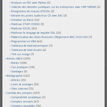
Analyser un FEC avec Python
(3)
Collecter des données juridiques sur les entreprises avec l'API SIRENE
(2)
Enregistreur de macros d'EXCEL
(3)
Extraire les pistes audio d'un CD avec EAC
(3)
Initiation au Basic
(12)
Maîtriser ETAFI CONSO
(3)
Maîtriser EXCEL
(65)
Maîtriser le langage de requête SQL
(13)
Modernisation des états financiers (Règlement ANC 2022-06)
(7)
Programmer en VBA
(46)
Tableaux de bord dynamiques
(7)
Tableaux de bord visuels
(4)
TVA sur marge
(7)
Articles A&SI
(295)
Brèves
(238)
Cas pratiques
(58)
Sondages
(3)
Bibliographie
(115)
Articles
(15)
Livres & ouvrages
(33)
Sites internet
(71)
Contrôle des comptes
(197)
Comptabilité analytique
(2)
Comptes annuels
(47)
Comptes consolidés
(35)