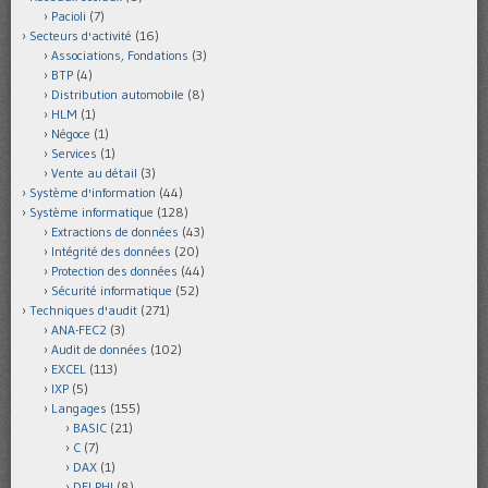
Pacioli
(7)
Secteurs d'activité
(16)
Associations, Fondations
(3)
BTP
(4)
Distribution automobile
(8)
HLM
(1)
Négoce
(1)
Services
(1)
Vente au détail
(3)
Système d'information
(44)
Système informatique
(128)
Extractions de données
(43)
Intégrité des données
(20)
Protection des données
(44)
Sécurité informatique
(52)
Techniques d'audit
(271)
ANA-FEC2
(3)
Audit de données
(102)
EXCEL
(113)
IXP
(5)
Langages
(155)
BASIC
(21)
C
(7)
DAX
(1)
DELPHI
(8)