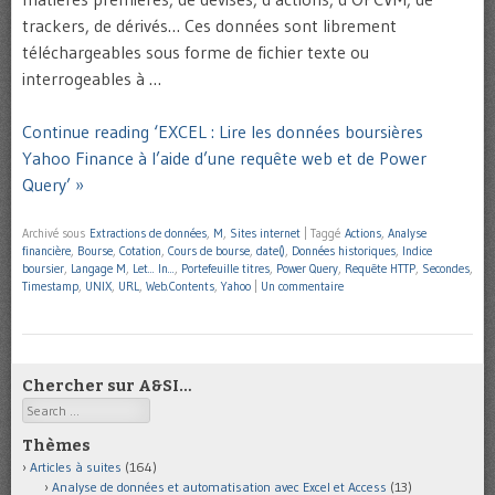
trackers, de dérivés… Ces données sont librement
téléchargeables sous forme de fichier texte ou
interrogeables à …
Continue reading ‘EXCEL : Lire les données boursières
Yahoo Finance à l’aide d’une requête web et de Power
Query’ »
Archivé sous
Extractions de données
,
M
,
Sites internet
|
Taggé
Actions
,
Analyse
financière
,
Bourse
,
Cotation
,
Cours de bourse
,
date()
,
Données historiques
,
Indice
boursier
,
Langage M
,
Let... In...
,
Portefeuille titres
,
Power Query
,
Requête HTTP
,
Secondes
,
Timestamp
,
UNIX
,
URL
,
Web.Contents
,
Yahoo
|
Un commentaire
Chercher sur A&SI…
Search
Thèmes
Articles à suites
(164)
Analyse de données et automatisation avec Excel et Access
(13)