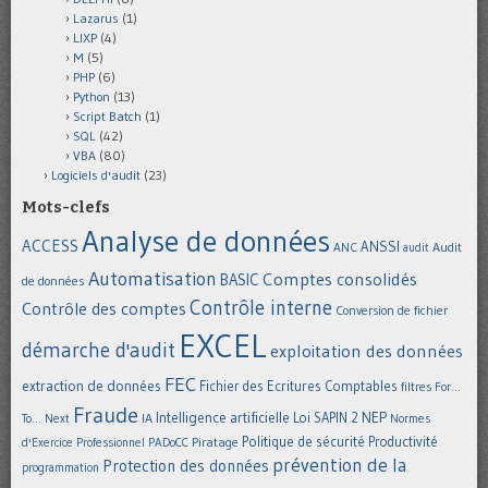
Lazarus
(1)
LIXP
(4)
M
(5)
PHP
(6)
Python
(13)
Script Batch
(1)
SQL
(42)
VBA
(80)
Logiciels d'audit
(23)
Mots-clefs
Analyse de données
ACCESS
ANSSI
Audit
ANC
audit
Automatisation
Comptes consolidés
BASIC
de données
Contrôle interne
Contrôle des comptes
Conversion de fichier
EXCEL
démarche d'audit
exploitation des données
FEC
extraction de données
Fichier des Ecritures Comptables
filtres
For...
Fraude
Intelligence artificielle
NEP
IA
Loi SAPIN 2
To... Next
Normes
Politique de sécurité
Piratage
Productivité
d'Exercice Professionnel
PADoCC
prévention de la
Protection des données
programmation