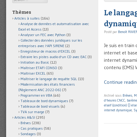
Le langag
Thèmes
Articles à suites
(164)
dynamiq
Analyse de données et automatisation avec
Excel et Access
(13)
Posté par
Benoît RIVIE
Analyser un FEC avec Python
(3)
Collecter des données juridiques sur les
Je suis en trai
entreprises avec l'API SIRENE
(2)
Enregistreur de macros d'EXCEL
(3)
internet et base
Extraire les pistes audio d'un CD avec EAC
(3)
internet dynamiq
Initiation au Basic
(12)
contenu (CMS) 
Maîtriser ETAFI CONSO
(3)
Maîtriser EXCEL
(65)
Maîtriser le langage de requête SQL
(13)
Continue readin
Modernisation des états financiers
(Règlement ANC 2022-06)
(7)
Programmer en VBA
(46)
Archivé sous
Brèves
,
M
d'heures CNCC
,
barème
Tableaux de bord dynamiques
(7)
elseif (condition) {} else
Tableaux de bord visuels
(4)
internet dynamique
,
Sy
TVA sur marge
(7)
Articles A&SI
(295)
Brèves
(238)
Cas pratiques
(58)
Sondages
(3)