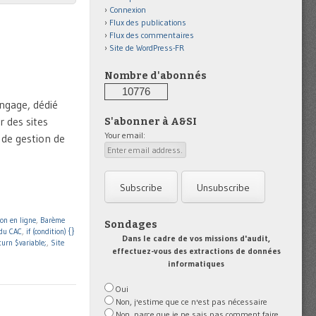
Connexion
Flux des publications
Flux des commentaires
Site de WordPress-FR
Nombre d'abonnés
10776
ngage, dédié
r des sites
S'abonner à A&SI
Your email:
 de gestion de
ion en ligne
,
Barème
Sondages
 du CAC
,
if (condition) {}
Dans le cadre de vos missions d'audit,
turn $variable;
,
Site
effectuez-vous des extractions de données
informatiques
Oui
Non, j'estime que ce n'est pas nécessaire
Non, parce que je ne sais pas comment faire