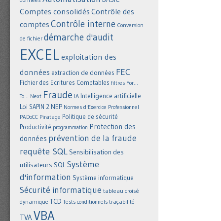
Comptes consolidés
Contrôle des
Contrôle interne
comptes
Conversion
démarche d'audit
de fichier
EXCEL
exploitation des
FEC
données
extraction de données
Fichier des Ecritures Comptables
filtres
For...
Fraude
Intelligence artificielle
IA
To... Next
NEP
Loi SAPIN 2
Normes d'Exercice Professionnel
Politique de sécurité
Piratage
PADoCC
Protection des
Productivité
programmation
prévention de la fraude
données
requête SQL
Sensibilisation des
Système
utilisateurs
SQL
d'information
Système informatique
Sécurité informatique
tableau croisé
TCD
dynamique
Tests conditionnels
traçabilité
VBA
TVA