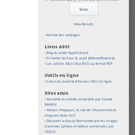
View Results
Archive des sondages
Liens A&SI
Blog du projet AppliConso II
Fil twitter technos & audit @BenoitRiviere14
Les articles A&SI (flux RSS) au format PDF
Outils en ligne
Calcul du barème d'heures CNCC en ligne
Sites amis
Actualité du monde comptable par Claude
RAMEIX
Ateliers Magiques, le site de l'illusionniste et
magicien Alain GUY
Découvrir la Basse-Normandie par les images
d'archives (photos et vidéos) numérisées par
l'ARCIS