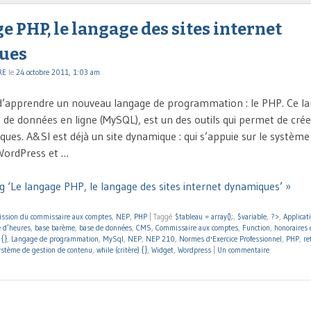
e PHP, le langage des sites internet
ues
RE
le
24 octobre 2011, 1:03 am
n d’apprendre un nouveau langage de programmation : le PHP. Ce la
 de données en ligne (MySQL), est un des outils qui permet de crée
ues. A&SI est déjà un site dynamique : qui s’appuie sur le système
WordPress et …
g ‘Le langage PHP, le langage des sites internet dynamiques’ »
ission du commissaire aux comptes
,
NEP
,
PHP
|
Taggé
$tableau = array();
,
$variable
,
?>
,
Applicat
 d’heures
,
base barème
,
base de données
,
CMS
,
Commissaire aux comptes
,
Function
,
honoraires
 {}
,
Langage de programmation
,
MySql
,
NEP
,
NEP 210
,
Normes d'Exercice Professionnel
,
PHP
,
re
stème de gestion de contenu
,
while (critère) {}
,
Widget
,
Wordpress
|
Un commentaire