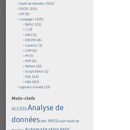
Audit de données
(102)
EXCEL
(113)
IXP
(5)
Langages
(155)
BASIC
(21)
C
(7)
DAX
(1)
DELPHI
(8)
Lazarus
(1)
LIXP
(4)
M
(5)
PHP
(6)
Python
(13)
Script Batch
(1)
SQL
(42)
VBA
(80)
Logiciels d'audit
(23)
Mots-clefs
Analyse de
ACCESS
données
ANSSI
Audit de
ANC
audit
Automatisation
BASIC
données