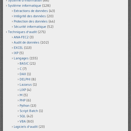
Système d'information
(44)
Système informatique
(128)
Extractions de données
(43)
Intégrité des données
(20)
Protection des données
(44)
Sécurité informatique
(52)
Techniques d'audit
(271)
ANA-FEC2
(3)
Audit de données
(102)
EXCEL
(113)
IXP
(5)
Langages
(155)
BASIC
(21)
C
(7)
DAX
(1)
DELPHI
(8)
Lazarus
(1)
LIXP
(4)
M
(5)
PHP
(6)
Python
(13)
Script Batch
(1)
SQL
(42)
VBA
(80)
Logiciels d'audit
(23)