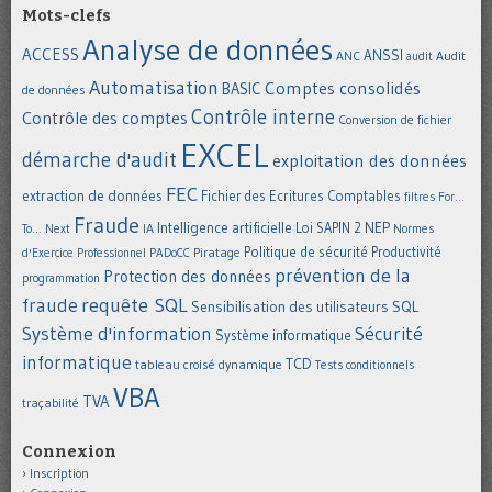
Mots-clefs
Analyse de données
ACCESS
ANSSI
Audit
ANC
audit
Automatisation
Comptes consolidés
BASIC
de données
Contrôle interne
Contrôle des comptes
Conversion de fichier
EXCEL
démarche d'audit
exploitation des données
FEC
extraction de données
Fichier des Ecritures Comptables
filtres
For...
Fraude
Intelligence artificielle
NEP
IA
Loi SAPIN 2
To... Next
Normes
Politique de sécurité
Piratage
Productivité
d'Exercice Professionnel
PADoCC
prévention de la
Protection des données
programmation
requête SQL
fraude
Sensibilisation des utilisateurs
SQL
Système d'information
Sécurité
Système informatique
informatique
TCD
tableau croisé dynamique
Tests conditionnels
VBA
TVA
traçabilité
Connexion
Inscription