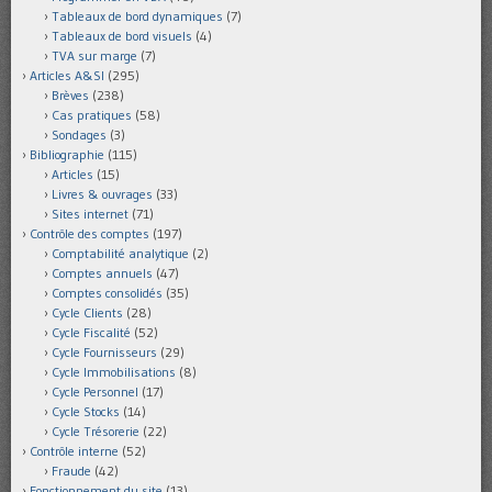
Tableaux de bord dynamiques
(7)
Tableaux de bord visuels
(4)
TVA sur marge
(7)
Articles A&SI
(295)
Brèves
(238)
Cas pratiques
(58)
Sondages
(3)
Bibliographie
(115)
Articles
(15)
Livres & ouvrages
(33)
Sites internet
(71)
Contrôle des comptes
(197)
Comptabilité analytique
(2)
Comptes annuels
(47)
Comptes consolidés
(35)
Cycle Clients
(28)
Cycle Fiscalité
(52)
Cycle Fournisseurs
(29)
Cycle Immobilisations
(8)
Cycle Personnel
(17)
Cycle Stocks
(14)
Cycle Trésorerie
(22)
Contrôle interne
(52)
Fraude
(42)
Fonctionnement du site
(13)