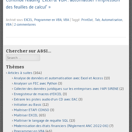
des feuilles de calcul’ »
Archivé sous
EXCEL
,
Programmer en VBA
,
VBA
|
Taggé
.PrintOut
,
.Tab
,
Automatisation
,
VBA
|
2 commentaires
Chercher sur A&SI…
Search
Thèmes
Articles à suites
(164)
Analyse de données et automatisation avec Excel et Access
(13)
Analyser un FEC avec Python
(3)
Collecter des données juridiques sur les entreprises avec l'API SIRENE
(2)
Enregistreur de macros d'EXCEL
(3)
Extraire les pistes audio d'un CD avec EAC
(3)
Initiation au Basic
(12)
Maîtriser ETAFI CONSO
(3)
Maîtriser EXCEL
(65)
Maîtriser le langage de requête SQL
(13)
Modernisation des états financiers (Règlement ANC 2022-06)
(7)
Programmer en VBA
(46)