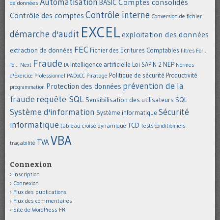
Automatisation
Comptes consolidés
BASIC
de données
Contrôle interne
Contrôle des comptes
Conversion de fichier
EXCEL
démarche d'audit
exploitation des données
FEC
extraction de données
Fichier des Ecritures Comptables
filtres
For...
Fraude
Intelligence artificielle
NEP
IA
Loi SAPIN 2
To... Next
Normes
Politique de sécurité
Piratage
Productivité
d'Exercice Professionnel
PADoCC
prévention de la
Protection des données
programmation
requête SQL
fraude
Sensibilisation des utilisateurs
SQL
Système d'information
Sécurité
Système informatique
informatique
TCD
tableau croisé dynamique
Tests conditionnels
VBA
TVA
traçabilité
Connexion
Inscription
Connexion
Flux des publications
Flux des commentaires
Site de WordPress-FR