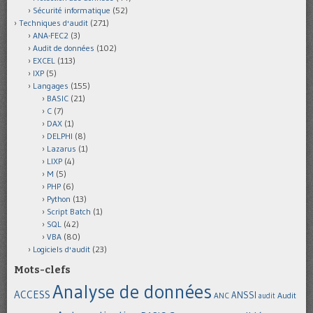
Sécurité informatique
(52)
Techniques d'audit
(271)
ANA-FEC2
(3)
Audit de données
(102)
EXCEL
(113)
IXP
(5)
Langages
(155)
BASIC
(21)
C
(7)
DAX
(1)
DELPHI
(8)
Lazarus
(1)
LIXP
(4)
M
(5)
PHP
(6)
Python
(13)
Script Batch
(1)
SQL
(42)
VBA
(80)
Logiciels d'audit
(23)
Mots-clefs
Analyse de données
ACCESS
ANSSI
Audit
ANC
audit