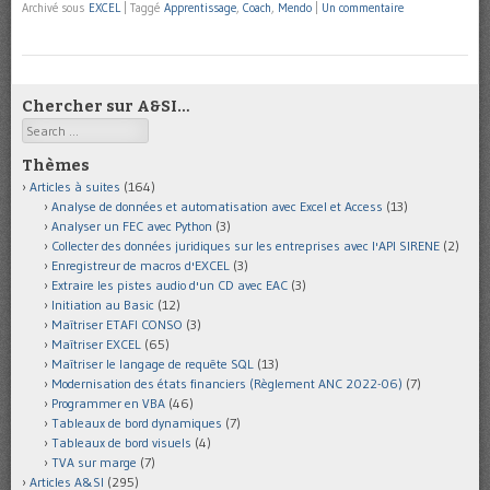
Archivé sous
EXCEL
|
Taggé
Apprentissage
,
Coach
,
Mendo
|
Un commentaire
Chercher sur A&SI…
Search
Thèmes
Articles à suites
(164)
Analyse de données et automatisation avec Excel et Access
(13)
Analyser un FEC avec Python
(3)
Collecter des données juridiques sur les entreprises avec l'API SIRENE
(2)
Enregistreur de macros d'EXCEL
(3)
Extraire les pistes audio d'un CD avec EAC
(3)
Initiation au Basic
(12)
Maîtriser ETAFI CONSO
(3)
Maîtriser EXCEL
(65)
Maîtriser le langage de requête SQL
(13)
Modernisation des états financiers (Règlement ANC 2022-06)
(7)
Programmer en VBA
(46)
Tableaux de bord dynamiques
(7)
Tableaux de bord visuels
(4)
TVA sur marge
(7)
Articles A&SI
(295)