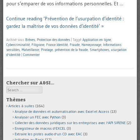
pour s’emparer de vos informations personnelles. Et …
Continue reading ‘Prévention de l’usurpation d’identité :
gardez la maîtrise de vos données d’identité’ »
Archivé sous
Brèves
,
Protection des données
|
Taggé
Application en ligne
,
Cybercriminalité
,
Filigrane
,
France Identité
,
Fraude
,
Hameçonnage
,
Informations
sensibles
,
Malveillance
,
Piratage
,
prévention de la fraude
,
Smartphones
,
usurpation
d'identité
|
Commenter
Chercher sur A&SI…
Search
Thèmes
Articles à suites
(164)
Analyse de données et automatisation avec Excel et Access
(13)
Analyser un FEC avec Python
(3)
Collecter des données juridiques sur les entreprises avec l'API SIRENE
(2)
Enregistreur de macros d'EXCEL
(3)
Extraire les pistes audio d'un CD avec EAC
(3)
Initiation au Basic
(12)