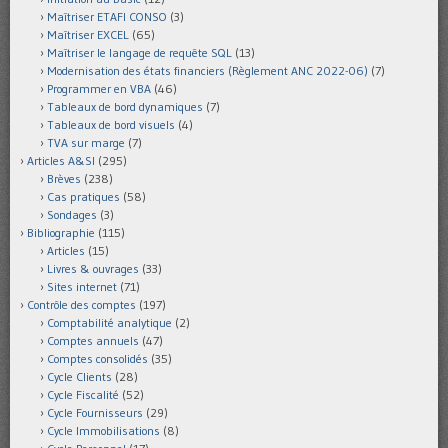
Maîtriser ETAFI CONSO
(3)
Maîtriser EXCEL
(65)
Maîtriser le langage de requête SQL
(13)
Modernisation des états financiers (Règlement ANC 2022-06)
(7)
Programmer en VBA
(46)
Tableaux de bord dynamiques
(7)
Tableaux de bord visuels
(4)
TVA sur marge
(7)
Articles A&SI
(295)
Brèves
(238)
Cas pratiques
(58)
Sondages
(3)
Bibliographie
(115)
Articles
(15)
Livres & ouvrages
(33)
Sites internet
(71)
Contrôle des comptes
(197)
Comptabilité analytique
(2)
Comptes annuels
(47)
Comptes consolidés
(35)
Cycle Clients
(28)
Cycle Fiscalité
(52)
Cycle Fournisseurs
(29)
Cycle Immobilisations
(8)