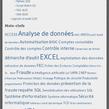
Python
(13)
Script Batch
(1)
SQL
(42)
VBA
(80)
Logiciels d'audit
(23)
Mots-clefs
Analyse de données
ACCESS
ANSSI
Audit
ANC
audit
Automatisation
Comptes consolidés
BASIC
de données
Contrôle interne
Contrôle des comptes
Conversion de fichier
EXCEL
démarche d'audit
exploitation des données
FEC
extraction de données
Fichier des Ecritures Comptables
filtres
For...
Fraude
Intelligence artificielle
NEP
IA
Loi SAPIN 2
To... Next
Normes
Politique de sécurité
Piratage
Productivité
d'Exercice Professionnel
PADoCC
prévention de la
Protection des données
programmation
requête SQL
fraude
Sensibilisation des utilisateurs
SQL
Système d'information
Sécurité
Système informatique
informatique
TCD
tableau croisé dynamique
Tests conditionnels