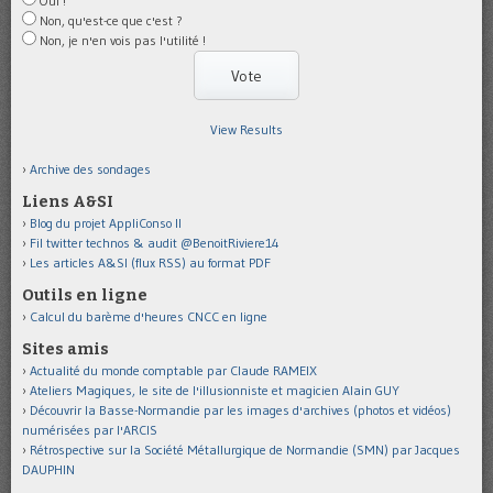
Oui !
Non, qu'est-ce que c'est ?
Non, je n'en vois pas l'utilité !
View Results
Archive des sondages
Liens A&SI
Blog du projet AppliConso II
Fil twitter technos & audit @BenoitRiviere14
Les articles A&SI (flux RSS) au format PDF
Outils en ligne
Calcul du barème d'heures CNCC en ligne
Sites amis
Actualité du monde comptable par Claude RAMEIX
Ateliers Magiques, le site de l'illusionniste et magicien Alain GUY
Découvrir la Basse-Normandie par les images d'archives (photos et vidéos)
numérisées par l'ARCIS
Rétrospective sur la Société Métallurgique de Normandie (SMN) par Jacques
DAUPHIN