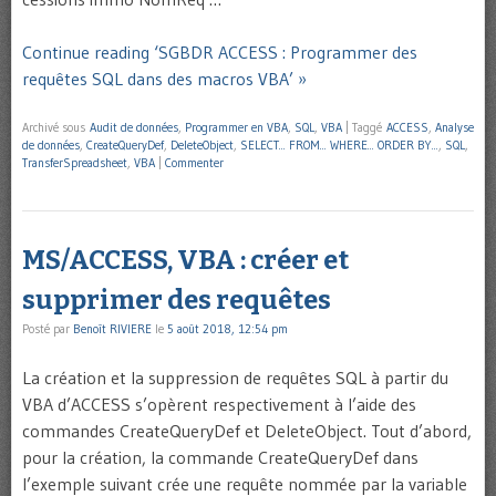
Continue reading ‘SGBDR ACCESS : Programmer des
requêtes SQL dans des macros VBA’ »
Archivé sous
Audit de données
,
Programmer en VBA
,
SQL
,
VBA
|
Taggé
ACCESS
,
Analyse
de données
,
CreateQueryDef
,
DeleteObject
,
SELECT... FROM... WHERE... ORDER BY...
,
SQL
,
TransferSpreadsheet
,
VBA
|
Commenter
MS/ACCESS, VBA : créer et
supprimer des requêtes
Posté par
Benoît RIVIERE
le
5 août 2018, 12:54 pm
La création et la suppression de requêtes SQL à partir du
VBA d’ACCESS s’opèrent respectivement à l’aide des
commandes CreateQueryDef et DeleteObject. Tout d’abord,
pour la création, la commande CreateQueryDef dans
l’exemple suivant crée une requête nommée par la variable