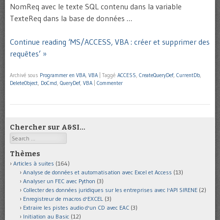
NomReq avec le texte SQL contenu dans la variable
TexteReq dans la base de données …
Continue reading ‘MS/ACCESS, VBA : créer et supprimer des
requêtes’ »
Archivé sous
Programmer en VBA
,
VBA
|
Taggé
ACCESS
,
CreateQueryDef
,
CurrentDb
,
DeleteObject
,
DoCmd
,
QueryDef
,
VBA
|
Commenter
Chercher sur A&SI…
Search
Thèmes
Articles à suites
(164)
Analyse de données et automatisation avec Excel et Access
(13)
Analyser un FEC avec Python
(3)
Collecter des données juridiques sur les entreprises avec l'API SIRENE
(2)
Enregistreur de macros d'EXCEL
(3)
Extraire les pistes audio d'un CD avec EAC
(3)
Initiation au Basic
(12)