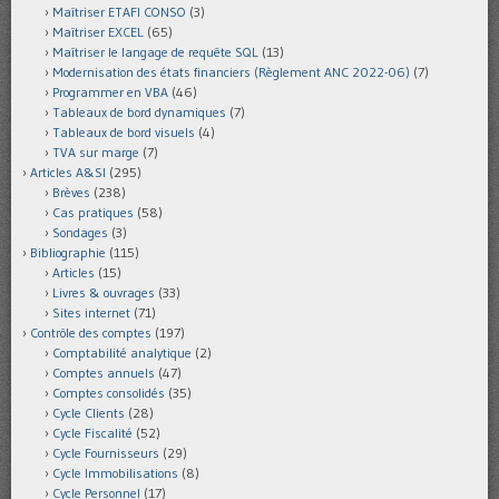
Maîtriser ETAFI CONSO
(3)
Maîtriser EXCEL
(65)
Maîtriser le langage de requête SQL
(13)
Modernisation des états financiers (Règlement ANC 2022-06)
(7)
Programmer en VBA
(46)
Tableaux de bord dynamiques
(7)
Tableaux de bord visuels
(4)
TVA sur marge
(7)
Articles A&SI
(295)
Brèves
(238)
Cas pratiques
(58)
Sondages
(3)
Bibliographie
(115)
Articles
(15)
Livres & ouvrages
(33)
Sites internet
(71)
Contrôle des comptes
(197)
Comptabilité analytique
(2)
Comptes annuels
(47)
Comptes consolidés
(35)
Cycle Clients
(28)
Cycle Fiscalité
(52)
Cycle Fournisseurs
(29)
Cycle Immobilisations
(8)
Cycle Personnel
(17)