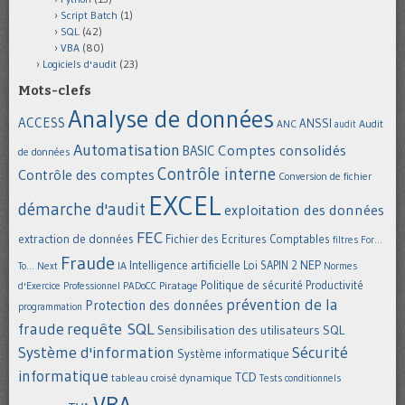
Script Batch
(1)
SQL
(42)
VBA
(80)
Logiciels d'audit
(23)
Mots-clefs
Analyse de données
ACCESS
ANSSI
Audit
ANC
audit
Automatisation
Comptes consolidés
BASIC
de données
Contrôle interne
Contrôle des comptes
Conversion de fichier
EXCEL
démarche d'audit
exploitation des données
FEC
extraction de données
Fichier des Ecritures Comptables
filtres
For...
Fraude
Intelligence artificielle
NEP
IA
Loi SAPIN 2
To... Next
Normes
Politique de sécurité
Piratage
Productivité
d'Exercice Professionnel
PADoCC
prévention de la
Protection des données
programmation
requête SQL
fraude
Sensibilisation des utilisateurs
SQL
Système d'information
Sécurité
Système informatique
informatique
TCD
tableau croisé dynamique
Tests conditionnels
VBA