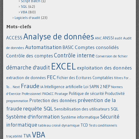
Script Batch
(1)
SQL
(42)
VBA
(80)
Logiciels d'audit
(23)
Mots-clefs
Analyse de données
ACCESS
ANSSI
Audit
ANC
audit
Automatisation
Comptes consolidés
BASIC
de données
Contrôle interne
Contrôle des comptes
Conversion de fichier
EXCEL
démarche d'audit
exploitation des données
FEC
extraction de données
Fichier des Ecritures Comptables
filtres
For...
Fraude
Intelligence artificielle
NEP
IA
Loi SAPIN 2
To... Next
Normes
Politique de sécurité
Piratage
Productivité
d'Exercice Professionnel
PADoCC
prévention de la
Protection des données
programmation
requête SQL
fraude
Sensibilisation des utilisateurs
SQL
Système d'information
Sécurité
Système informatique
informatique
TCD
tableau croisé dynamique
Tests conditionnels
VBA
TVA
traçabilité