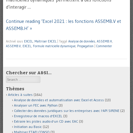
d’interagir …
Continue reading ‘Excel 2021 : les fonctions ASSEMB.V et
ASSEMB.H’ »
Archivé sous
EXCEL
,
Maîtriser EXCEL
|
Taggé
Analyse de données
,
ASSEMB.H
,
ASSEMB.V
,
EXCEL
,
Formule matricielle dynamique
,
Propagation
|
Commenter
Chercher sur A&SI…
Search
Thèmes
Articles à suites
(164)
Analyse de données et automatisation avec Excel et Access
(13)
Analyser un FEC avec Python
(3)
Collecter des données juridiques sur les entreprises avec l'API SIRENE
(2)
Enregistreur de macros d'EXCEL
(3)
Extraire les pistes audio d'un CD avec EAC
(3)
Initiation au Basic
(12)
Maîtriser ETAFI CONSO
(3)