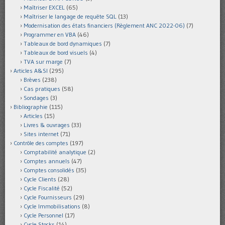
Maîtriser EXCEL
(65)
Maîtriser le langage de requête SQL
(13)
Modernisation des états financiers (Règlement ANC 2022-06)
(7)
Programmer en VBA
(46)
Tableaux de bord dynamiques
(7)
Tableaux de bord visuels
(4)
TVA sur marge
(7)
Articles A&SI
(295)
Brèves
(238)
Cas pratiques
(58)
Sondages
(3)
Bibliographie
(115)
Articles
(15)
Livres & ouvrages
(33)
Sites internet
(71)
Contrôle des comptes
(197)
Comptabilité analytique
(2)
Comptes annuels
(47)
Comptes consolidés
(35)
Cycle Clients
(28)
Cycle Fiscalité
(52)
Cycle Fournisseurs
(29)
Cycle Immobilisations
(8)
Cycle Personnel
(17)
Cycle Stocks
(14)