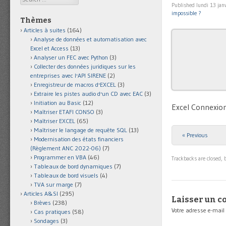
Published
lundi 13 jan
impossible ?
Thèmes
Articles à suites
(164)
Analyse de données et automatisation avec
Excel et Access
(13)
Analyser un FEC avec Python
(3)
Collecter des données juridiques sur les
entreprises avec l'API SIRENE
(2)
Enregistreur de macros d'EXCEL
(3)
Extraire les pistes audio d'un CD avec EAC
(3)
Initiation au Basic
(12)
Excel Connexio
Maîtriser ETAFI CONSO
(3)
Maîtriser EXCEL
(65)
Maîtriser le langage de requête SQL
(13)
« Previous
Modernisation des états financiers
(Règlement ANC 2022-06)
(7)
Programmer en VBA
(46)
Trackbacks are closed,
Tableaux de bord dynamiques
(7)
Tableaux de bord visuels
(4)
TVA sur marge
(7)
Articles A&SI
(295)
Laisser un 
Brèves
(238)
Votre adresse e-mail
Cas pratiques
(58)
Sondages
(3)