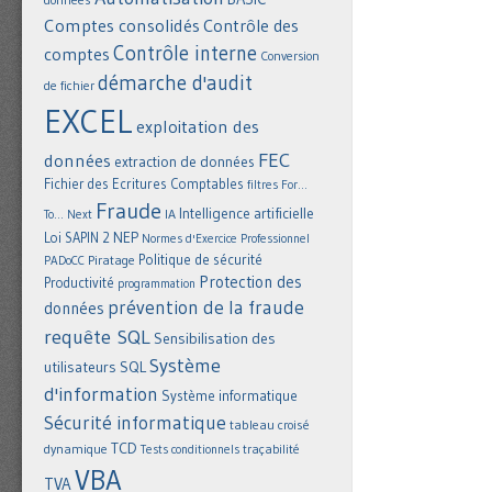
Comptes consolidés
Contrôle des
Contrôle interne
comptes
Conversion
démarche d'audit
de fichier
EXCEL
exploitation des
FEC
données
extraction de données
Fichier des Ecritures Comptables
filtres
For...
Fraude
Intelligence artificielle
IA
To... Next
NEP
Loi SAPIN 2
Normes d'Exercice Professionnel
Politique de sécurité
Piratage
PADoCC
Protection des
Productivité
programmation
prévention de la fraude
données
requête SQL
Sensibilisation des
Système
utilisateurs
SQL
d'information
Système informatique
Sécurité informatique
tableau croisé
TCD
dynamique
Tests conditionnels
traçabilité
VBA
TVA