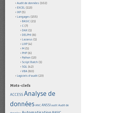
Audit de données
(102)
EXCEL
(113)
IXP
(5)
Langages
(155)
BASIC
(21)
C
(7)
DAX
(1)
DELPHI
(8)
Lazarus
(1)
LIXP
(4)
M
(5)
PHP
(6)
Python
(13)
Script Batch
(1)
SQL
(42)
VBA
(80)
Logiciels d'audit
(23)
Mots-clefs
Analyse de
ACCESS
données
ANSSI
Audit de
ANC
audit
Automatisation
BASIC
données