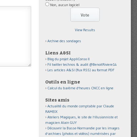
Non, aucun logiciel
View Results
Archive des sondages
Liens A&SI
Blog du projet AppliConso II
Fil twitter technos & audit @BenoitRiviere14
Les articles A&SI (flux RSS) au format PDF
Outils en ligne
Calcul du barème d'heures CNCC en ligne
Sites amis
Actualité du monde comptable par Claude
RAMEIX
Ateliers Magiques, le site de l'illusionniste et
magicien Alain GUY
Découvrir la Basse-Normandie par les images
d'archives (photos et vidéos) numérisées par