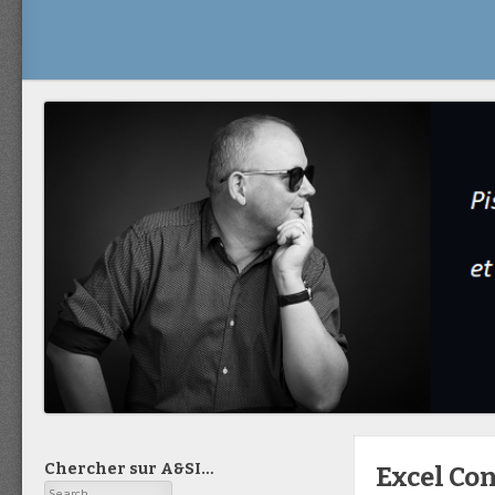
Chercher sur A&SI…
Excel Co
Search