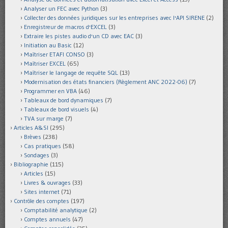
Analyser un FEC avec Python
(3)
Collecter des données juridiques sur les entreprises avec l'API SIRENE
(2)
Enregistreur de macros d'EXCEL
(3)
Extraire les pistes audio d'un CD avec EAC
(3)
Initiation au Basic
(12)
Maîtriser ETAFI CONSO
(3)
Maîtriser EXCEL
(65)
Maîtriser le langage de requête SQL
(13)
Modernisation des états financiers (Règlement ANC 2022-06)
(7)
Programmer en VBA
(46)
Tableaux de bord dynamiques
(7)
Tableaux de bord visuels
(4)
TVA sur marge
(7)
Articles A&SI
(295)
Brèves
(238)
Cas pratiques
(58)
Sondages
(3)
Bibliographie
(115)
Articles
(15)
Livres & ouvrages
(33)
Sites internet
(71)
Contrôle des comptes
(197)
Comptabilité analytique
(2)
Comptes annuels
(47)