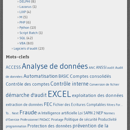
DELPHI
(8)
Lazarus
(1)
LIXP
(4)
M
(5)
PHP
(6)
Python
(13)
Script Batch
(1)
SQL
(42)
VBA
(80)
Logiciels d'audit
(23)
Mots-clefs
Analyse de données
ACCESS
ANSSI
Audit
ANC
audit
Automatisation
Comptes consolidés
BASIC
de données
Contrôle interne
Contrôle des comptes
Conversion de fichier
EXCEL
démarche d'audit
exploitation des données
FEC
extraction de données
Fichier des Ecritures Comptables
filtres
For...
Fraude
Intelligence artificielle
NEP
IA
Loi SAPIN 2
To... Next
Normes
Politique de sécurité
Piratage
Productivité
d'Exercice Professionnel
PADoCC
prévention de la
Protection des données
programmation