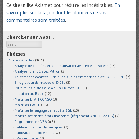
Ce site utilise Akismet pour réduire les indésirables.
En
savoir plus sur la façon dont les données de vos
commentaires sont traitées
.
Chercher sur A&SI…
Search
Thèmes
Articles à suites
(164)
Analyse de données et automatisation avec Excel et Access
(13)
Analyser un FEC avec Python
(3)
Collecter des données juridiques sur les entreprises avec l'API SIRENE
(2)
Enregistreur de macros d'EXCEL
(3)
Extraire les pistes audio d'un CD avec EAC
(3)
Initiation au Basic
(12)
Maîtriser ETAFI CONSO
(3)
Maîtriser EXCEL
(65)
Maîtriser le langage de requête SQL
(13)
Modernisation des états financiers (Règlement ANC 2022-06)
(7)
Programmer en VBA
(46)
Tableaux de bord dynamiques
(7)
Tableaux de bord visuels
(4)
TVA sur marge
(7)