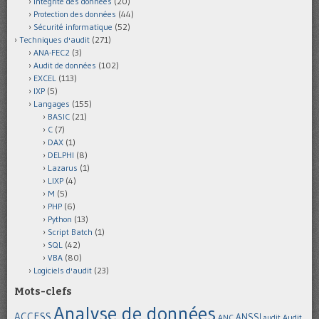
Intégrité des données
(20)
Protection des données
(44)
Sécurité informatique
(52)
Techniques d'audit
(271)
ANA-FEC2
(3)
Audit de données
(102)
EXCEL
(113)
IXP
(5)
Langages
(155)
BASIC
(21)
C
(7)
DAX
(1)
DELPHI
(8)
Lazarus
(1)
LIXP
(4)
M
(5)
PHP
(6)
Python
(13)
Script Batch
(1)
SQL
(42)
VBA
(80)
Logiciels d'audit
(23)
Mots-clefs
Analyse de données
ACCESS
ANSSI
Audit
ANC
audit