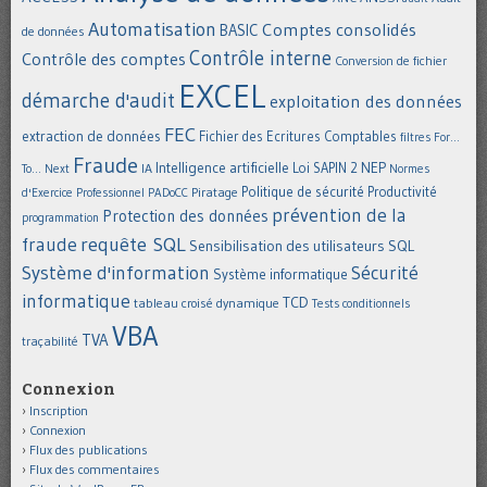
Automatisation
Comptes consolidés
BASIC
de données
Contrôle interne
Contrôle des comptes
Conversion de fichier
EXCEL
démarche d'audit
exploitation des données
FEC
extraction de données
Fichier des Ecritures Comptables
filtres
For...
Fraude
Intelligence artificielle
NEP
IA
Loi SAPIN 2
To... Next
Normes
Politique de sécurité
Piratage
Productivité
d'Exercice Professionnel
PADoCC
prévention de la
Protection des données
programmation
requête SQL
fraude
Sensibilisation des utilisateurs
SQL
Système d'information
Sécurité
Système informatique
informatique
TCD
tableau croisé dynamique
Tests conditionnels
VBA
TVA
traçabilité
Connexion
Inscription
Connexion
Flux des publications
Flux des commentaires