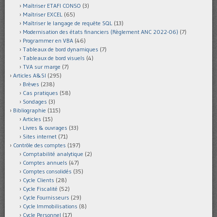
Maîtriser ETAFI CONSO
(3)
Maîtriser EXCEL
(65)
Maîtriser le langage de requête SQL
(13)
Modernisation des états financiers (Règlement ANC 2022-06)
(7)
Programmer en VBA
(46)
Tableaux de bord dynamiques
(7)
Tableaux de bord visuels
(4)
TVA sur marge
(7)
Articles A&SI
(295)
Brèves
(238)
Cas pratiques
(58)
Sondages
(3)
Bibliographie
(115)
Articles
(15)
Livres & ouvrages
(33)
Sites internet
(71)
Contrôle des comptes
(197)
Comptabilité analytique
(2)
Comptes annuels
(47)
Comptes consolidés
(35)
Cycle Clients
(28)
Cycle Fiscalité
(52)
Cycle Fournisseurs
(29)
Cycle Immobilisations
(8)
Cycle Personnel
(17)