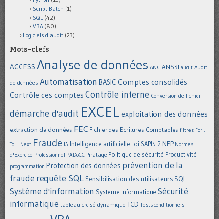
Script Batch
(1)
SQL
(42)
VBA
(80)
Logiciels d'audit
(23)
Mots-clefs
Analyse de données
ACCESS
ANSSI
Audit
ANC
audit
Automatisation
Comptes consolidés
BASIC
de données
Contrôle interne
Contrôle des comptes
Conversion de fichier
EXCEL
démarche d'audit
exploitation des données
FEC
extraction de données
Fichier des Ecritures Comptables
filtres
For...
Fraude
Intelligence artificielle
NEP
IA
Loi SAPIN 2
To... Next
Normes
Politique de sécurité
Piratage
Productivité
d'Exercice Professionnel
PADoCC
prévention de la
Protection des données
programmation
requête SQL
fraude
Sensibilisation des utilisateurs
SQL
Système d'information
Sécurité
Système informatique
informatique
TCD
tableau croisé dynamique
Tests conditionnels