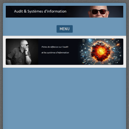
Pistes
AUDIT
de
&
réflexion
sur
MENU
SYSTÈMES
l’audit
et
SKIP TO CONTENT
D'INFORMATION
les
systèmes
d’information