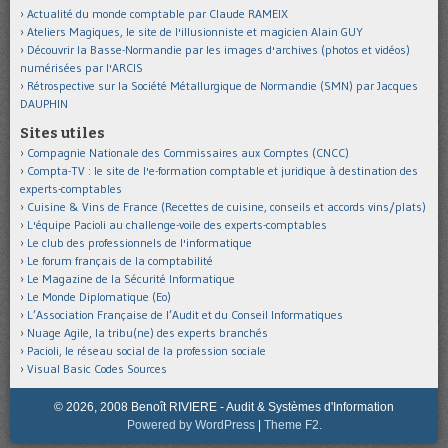
Actualité du monde comptable par Claude RAMEIX
Ateliers Magiques, le site de l'illusionniste et magicien Alain GUY
Découvrir la Basse-Normandie par les images d'archives (photos et vidéos)
numérisées par l'ARCIS
Rétrospective sur la Société Métallurgique de Normandie (SMN) par Jacques
DAUPHIN
Sites utiles
Compagnie Nationale des Commissaires aux Comptes (CNCC)
Compta-TV : le site de l'e-formation comptable et juridique à destination des
experts-comptables
Cuisine & Vins de France (Recettes de cuisine, conseils et accords vins/plats)
L'équipe Pacioli au challenge-voile des experts-comptables
Le club des professionnels de l'informatique
Le forum français de la comptabilité
Le Magazine de la Sécurité Informatique
Le Monde Diplomatique (Eo)
L’Association Française de l’Audit et du Conseil Informatiques
Nuage Agile, la tribu(ne) des experts branchés
Pacioli, le réseau social de la profession sociale
Visual Basic Codes Sources
© 2026, 2008 Benoît RIVIERE - Audit & Systèmes d'Information
Powered by WordPress
|
Theme F2.