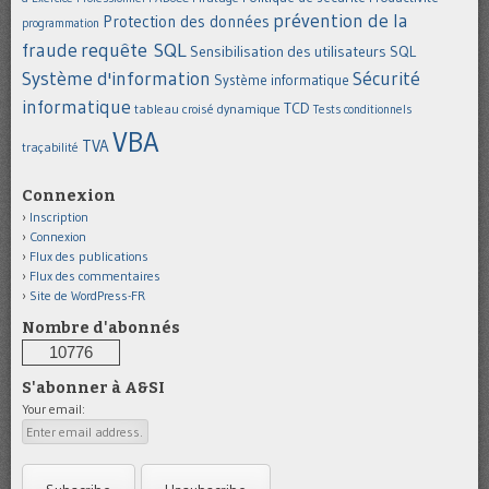
prévention de la
Protection des données
programmation
requête SQL
fraude
Sensibilisation des utilisateurs
SQL
Système d'information
Sécurité
Système informatique
informatique
TCD
tableau croisé dynamique
Tests conditionnels
VBA
TVA
traçabilité
Connexion
Inscription
Connexion
Flux des publications
Flux des commentaires
Site de WordPress-FR
Nombre d'abonnés
10776
S'abonner à A&SI
Your email: