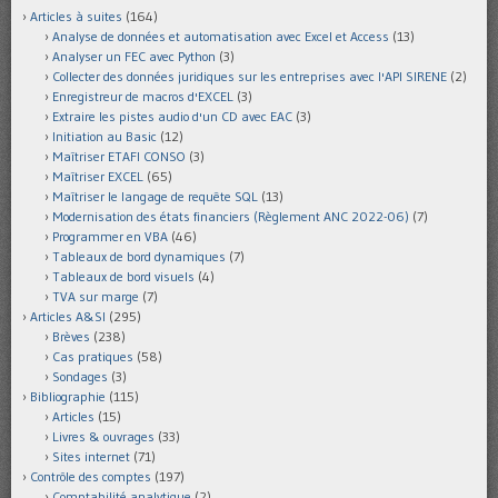
Articles à suites
(164)
Analyse de données et automatisation avec Excel et Access
(13)
Analyser un FEC avec Python
(3)
Collecter des données juridiques sur les entreprises avec l'API SIRENE
(2)
Enregistreur de macros d'EXCEL
(3)
Extraire les pistes audio d'un CD avec EAC
(3)
Initiation au Basic
(12)
Maîtriser ETAFI CONSO
(3)
Maîtriser EXCEL
(65)
Maîtriser le langage de requête SQL
(13)
Modernisation des états financiers (Règlement ANC 2022-06)
(7)
Programmer en VBA
(46)
Tableaux de bord dynamiques
(7)
Tableaux de bord visuels
(4)
TVA sur marge
(7)
Articles A&SI
(295)
Brèves
(238)
Cas pratiques
(58)
Sondages
(3)
Bibliographie
(115)
Articles
(15)
Livres & ouvrages
(33)
Sites internet
(71)
Contrôle des comptes
(197)
Comptabilité analytique
(2)