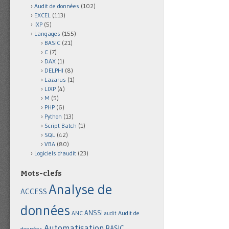
Audit de données
(102)
EXCEL
(113)
IXP
(5)
Langages
(155)
BASIC
(21)
C
(7)
DAX
(1)
DELPHI
(8)
Lazarus
(1)
LIXP
(4)
M
(5)
PHP
(6)
Python
(13)
Script Batch
(1)
SQL
(42)
VBA
(80)
Logiciels d'audit
(23)
Mots-clefs
Analyse de
ACCESS
données
ANSSI
Audit de
ANC
audit
Automatisation
BASIC
données