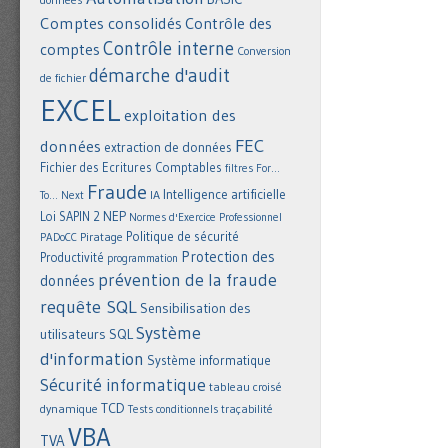
Comptes consolidés
Contrôle des
Contrôle interne
comptes
Conversion
démarche d'audit
de fichier
EXCEL
exploitation des
FEC
données
extraction de données
Fichier des Ecritures Comptables
filtres
For...
Fraude
Intelligence artificielle
IA
To... Next
NEP
Loi SAPIN 2
Normes d'Exercice Professionnel
Politique de sécurité
Piratage
PADoCC
Protection des
Productivité
programmation
prévention de la fraude
données
requête SQL
Sensibilisation des
Système
utilisateurs
SQL
d'information
Système informatique
Sécurité informatique
tableau croisé
TCD
dynamique
Tests conditionnels
traçabilité
VBA
TVA