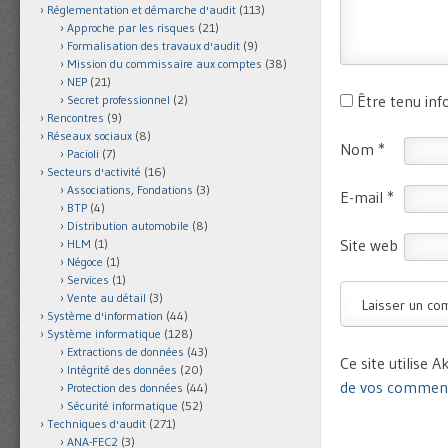
Réglementation et démarche d'audit
(113)
Approche par les risques
(21)
Formalisation des travaux d'audit
(9)
Mission du commissaire aux comptes
(38)
NEP
(21)
Être tenu in
Secret professionnel
(2)
Rencontres
(9)
Réseaux sociaux
(8)
Nom
*
Pacioli
(7)
Secteurs d'activité
(16)
Associations, Fondations
(3)
E-mail
*
BTP
(4)
Distribution automobile
(8)
Site web
HLM
(1)
Négoce
(1)
Services
(1)
Vente au détail
(3)
Système d'information
(44)
Système informatique
(128)
Extractions de données
(43)
Ce site utilise 
Intégrité des données
(20)
de vos commenta
Protection des données
(44)
Sécurité informatique
(52)
Techniques d'audit
(271)
ANA-FEC2
(3)