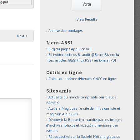
View Results
Archive des sondages
Next »
Liens A&SI
Blog du projet AppliConso II
Fil twitter technos & audit @BenoitRiviere14
Les articles A&SI (flux RSS) au format PDF
Outils en ligne
Calcul du barème d'heures CNCC en ligne
Sites amis
Actualité du monde comptable par Claude
RAMEIX
Ateliers Magiques, le site de l'illusionniste et
magicien Alain GUY
Découvrir la Basse-Normandie par les images
d'archives (photos et vidéos) numérisées par
l'ARCIS
Rétrospective sur la Société Métallurgique de