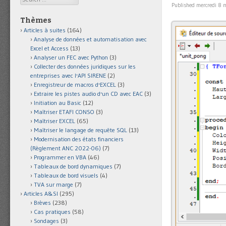
Published
mercredi 8 
Thèmes
Articles à suites
(164)
Analyse de données et automatisation avec
Excel et Access
(13)
Analyser un FEC avec Python
(3)
Collecter des données juridiques sur les
entreprises avec l'API SIRENE
(2)
Enregistreur de macros d'EXCEL
(3)
Extraire les pistes audio d'un CD avec EAC
(3)
Initiation au Basic
(12)
Maîtriser ETAFI CONSO
(3)
Maîtriser EXCEL
(65)
Maîtriser le langage de requête SQL
(13)
Modernisation des états financiers
(Règlement ANC 2022-06)
(7)
Programmer en VBA
(46)
Tableaux de bord dynamiques
(7)
Tableaux de bord visuels
(4)
TVA sur marge
(7)
Articles A&SI
(295)
Brèves
(238)
Cas pratiques
(58)
Sondages
(3)