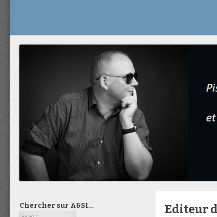
Chercher sur A&SI…
Editeur 
Search