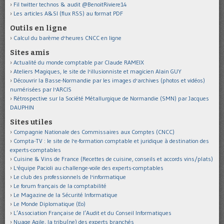
Fil twitter technos & audit @BenoitRiviere14
Les articles A&SI (flux RSS) au format PDF
Outils en ligne
Calcul du barème d'heures CNCC en ligne
Sites amis
Actualité du monde comptable par Claude RAMEIX
Ateliers Magiques, le site de l'illusionniste et magicien Alain GUY
Découvrir la Basse-Normandie par les images d'archives (photos et vidéos)
numérisées par l'ARCIS
Rétrospective sur la Société Métallurgique de Normandie (SMN) par Jacques
DAUPHIN
Sites utiles
Compagnie Nationale des Commissaires aux Comptes (CNCC)
Compta-TV : le site de l'e-formation comptable et juridique à destination des
experts-comptables
Cuisine & Vins de France (Recettes de cuisine, conseils et accords vins/plats)
L'équipe Pacioli au challenge-voile des experts-comptables
Le club des professionnels de l'informatique
Le forum français de la comptabilité
Le Magazine de la Sécurité Informatique
Le Monde Diplomatique (Eo)
L’Association Française de l’Audit et du Conseil Informatiques
Nuage Agile, la tribu(ne) des experts branchés