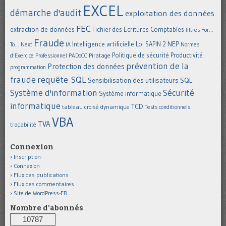
EXCEL
démarche d'audit
exploitation des données
FEC
extraction de données
Fichier des Ecritures Comptables
filtres
For...
Fraude
Intelligence artificielle
NEP
IA
Loi SAPIN 2
To... Next
Normes
Politique de sécurité
Piratage
Productivité
d'Exercice Professionnel
PADoCC
prévention de la
Protection des données
programmation
requête SQL
fraude
Sensibilisation des utilisateurs
SQL
Système d'information
Sécurité
Système informatique
informatique
TCD
tableau croisé dynamique
Tests conditionnels
VBA
TVA
traçabilité
Connexion
Inscription
Connexion
Flux des publications
Flux des commentaires
Site de WordPress-FR
Nombre d'abonnés
10787