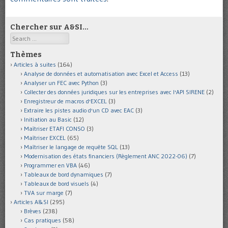
Chercher sur A&SI…
Search
Thèmes
Articles à suites
(164)
Analyse de données et automatisation avec Excel et Access
(13)
Analyser un FEC avec Python
(3)
Collecter des données juridiques sur les entreprises avec l'API SIRENE
(2)
Enregistreur de macros d'EXCEL
(3)
Extraire les pistes audio d'un CD avec EAC
(3)
Initiation au Basic
(12)
Maîtriser ETAFI CONSO
(3)
Maîtriser EXCEL
(65)
Maîtriser le langage de requête SQL
(13)
Modernisation des états financiers (Règlement ANC 2022-06)
(7)
Programmer en VBA
(46)
Tableaux de bord dynamiques
(7)
Tableaux de bord visuels
(4)
TVA sur marge
(7)
Articles A&SI
(295)
Brèves
(238)
Cas pratiques
(58)