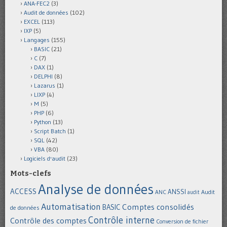
ANA-FEC2
(3)
Audit de données
(102)
EXCEL
(113)
IXP
(5)
Langages
(155)
BASIC
(21)
C
(7)
DAX
(1)
DELPHI
(8)
Lazarus
(1)
LIXP
(4)
M
(5)
PHP
(6)
Python
(13)
Script Batch
(1)
SQL
(42)
VBA
(80)
Logiciels d'audit
(23)
Mots-clefs
Analyse de données
ACCESS
ANSSI
Audit
ANC
audit
Automatisation
Comptes consolidés
BASIC
de données
Contrôle interne
Contrôle des comptes
Conversion de fichier