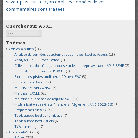
savoir plus sur la façon dont les données de vos
commentaires sont traitées
.
Chercher sur A&SI…
Search
Thèmes
Articles à suites
(164)
Analyse de données et automatisation avec Excel et Access
(13)
Analyser un FEC avec Python
(3)
Collecter des données juridiques sur les entreprises avec l'API SIRENE
(2)
Enregistreur de macros d'EXCEL
(3)
Extraire les pistes audio d'un CD avec EAC
(3)
Initiation au Basic
(12)
Maîtriser ETAFI CONSO
(3)
Maîtriser EXCEL
(65)
Maîtriser le langage de requête SQL
(13)
Modernisation des états financiers (Règlement ANC 2022-06)
(7)
Programmer en VBA
(46)
Tableaux de bord dynamiques
(7)
Tableaux de bord visuels
(4)
TVA sur marge
(7)
Articles A&SI
(295)
Brèves
(238)