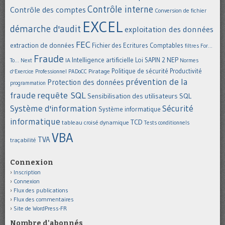
Contrôle interne
Contrôle des comptes
Conversion de fichier
EXCEL
démarche d'audit
exploitation des données
FEC
extraction de données
Fichier des Ecritures Comptables
filtres
For...
Fraude
Intelligence artificielle
NEP
IA
Loi SAPIN 2
To... Next
Normes
Politique de sécurité
Piratage
Productivité
d'Exercice Professionnel
PADoCC
prévention de la
Protection des données
programmation
requête SQL
fraude
Sensibilisation des utilisateurs
SQL
Système d'information
Sécurité
Système informatique
informatique
TCD
tableau croisé dynamique
Tests conditionnels
VBA
TVA
traçabilité
Connexion
Inscription
Connexion
Flux des publications
Flux des commentaires
Site de WordPress-FR
Nombre d'abonnés