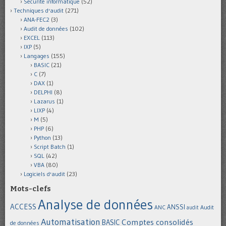
Sécurité informatique
(52)
Techniques d'audit
(271)
ANA-FEC2
(3)
Audit de données
(102)
EXCEL
(113)
IXP
(5)
Langages
(155)
BASIC
(21)
C
(7)
DAX
(1)
DELPHI
(8)
Lazarus
(1)
LIXP
(4)
M
(5)
PHP
(6)
Python
(13)
Script Batch
(1)
SQL
(42)
VBA
(80)
Logiciels d'audit
(23)
Mots-clefs
Analyse de données
ACCESS
ANSSI
Audit
ANC
audit
Automatisation
Comptes consolidés
BASIC
de données