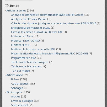
Thèmes
Articles à suites
(164)
Analyse de données et automatisation avec Excel et Access
(13)
Analyser un FEC avec Python
(3)
Collecter des données juridiques sur les entreprises avec l'API SIRENE
(2)
Enregistreur de macros d'EXCEL
(3)
Extraire les pistes audio d'un CD avec EAC
(3)
Initiation au Basic
(12)
Maîtriser ETAFI CONSO
(3)
Maîtriser EXCEL
(65)
Maîtriser le langage de requête SQL
(13)
Modernisation des états financiers (Règlement ANC 2022-06)
(7)
Programmer en VBA
(46)
Tableaux de bord dynamiques
(7)
Tableaux de bord visuels
(4)
TVA sur marge
(7)
Articles A&SI
(295)
Brèves
(238)
Cas pratiques
(58)
Sondages
(3)
Bibliographie
(115)
Articles
(15)
Livres & ouvrages
(33)
Sites internet
(71)