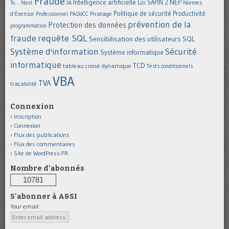
Fraude
Intelligence artificielle
NEP
IA
Loi SAPIN 2
To... Next
Normes
Politique de sécurité
Piratage
Productivité
d'Exercice Professionnel
PADoCC
prévention de la
Protection des données
programmation
requête SQL
fraude
Sensibilisation des utilisateurs
SQL
Système d'information
Sécurité
Système informatique
informatique
TCD
tableau croisé dynamique
Tests conditionnels
VBA
TVA
traçabilité
Connexion
Inscription
Connexion
Flux des publications
Flux des commentaires
Site de WordPress-FR
Nombre d'abonnés
10781
S'abonner à A&SI
Your email: