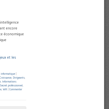
intelligence
tant encore
ence économique
ique
eux et les
 informatique
|
Croissance
,
Dirigeants
,
e
,
Informations
Secret professionnel
,
le
,
Wifi
|
Commenter