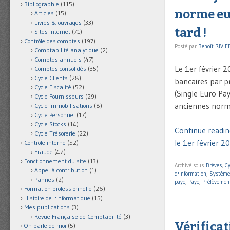
Bibliographie
(115)
norme eur
Articles
(15)
Livres & ouvrages
(33)
tard !
Sites internet
(71)
Contrôle des comptes
(197)
Posté par
Benoît RIVIE
Comptabilité analytique
(2)
Comptes annuels
(47)
Le 1er février 
Comptes consolidés
(35)
Cycle Clients
(28)
bancaires par p
Cycle Fiscalité
(52)
(Single Euro Pa
Cycle Fournisseurs
(29)
anciennes norme
Cycle Immobilisations
(8)
Cycle Personnel
(17)
Cycle Stocks
(14)
Continue readin
Cycle Trésorerie
(22)
le 1er février 20
Contrôle interne
(52)
Fraude
(42)
Fonctionnement du site
(13)
Archivé sous
Brèves
,
Cy
Appel à contribution
(1)
d'information
,
Système
Pannes
(2)
paye
,
Paye
,
Prélèvemen
Formation professionnelle
(26)
Histoire de l'informatique
(15)
Mes publications
(3)
Revue Française de Comptabilité
(3)
Vérificat
On parle de moi
(5)