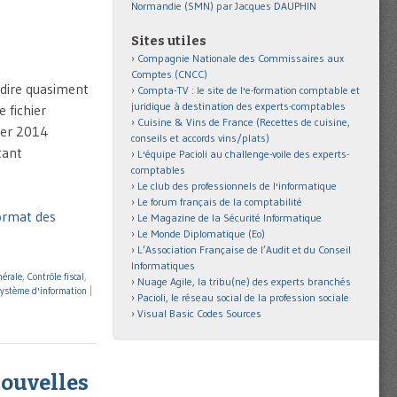
Normandie (SMN) par Jacques DAUPHIN
Sites utiles
Compagnie Nationale des Commissaires aux
Comptes (CNCC)
-dire quasiment
Compta-TV : le site de l'e-formation comptable et
juridique à destination des experts-comptables
 fichier
Cuisine & Vins de France (Recettes de cuisine,
vier 2014
conseils et accords vins/plats)
tant
L'équipe Pacioli au challenge-voile des experts-
comptables
Le club des professionnels de l'informatique
Le forum français de la comptabilité
format des
Le Magazine de la Sécurité Informatique
Le Monde Diplomatique (Eo)
L’Association Française de l’Audit et du Conseil
Informatiques
nérale
,
Contrôle fiscal
,
Nuage Agile, la tribu(ne) des experts branchés
ystème d'information
|
Pacioli, le réseau social de la profession sociale
Visual Basic Codes Sources
nouvelles