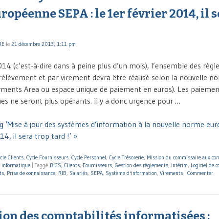
opéenne SEPA : le 1er février 2014, il s
RE
le
21 décembre 2013, 1:11 pm
2014 (c’est-à-dire dans à peine plus d’un mois), l’ensemble des règ
rélèvement et par virement devra être réalisé selon la nouvelle 
yments Area ou espace unique de paiement en euros). Les paiemen
s ne seront plus opérants. Il y a donc urgence pour …
g ‘Mise à jour des systèmes d’information à la nouvelle norme eu
14, il sera trop tard !’ »
cle Clients
,
Cycle Fournisseurs
,
Cycle Personnel
,
Cycle Trésorerie
,
Mission du commissaire aux co
 informatique
|
Taggé
BICS
,
Clients
,
Fournisseurs
,
Gestion des règlements
,
Intérim
,
Logiciel de 
ts
,
Prise de connaissance
,
RIB
,
Salariés
,
SEPA
,
Système d'information
,
Virements
|
Commenter
ion des comptabilités informatisées :