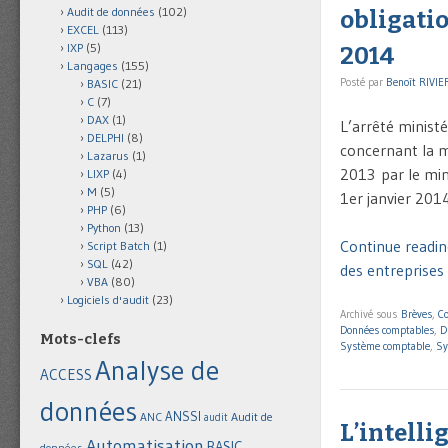
Audit de données
(102)
obligatio
EXCEL
(113)
IXP
(5)
2014
Langages
(155)
Posté par
Benoît RIVIE
BASIC
(21)
C
(7)
DAX
(1)
L’arrêté ministé
DELPHI
(8)
concernant la mi
Lazarus
(1)
2013 par le min
LIXP
(4)
M
(5)
1er janvier 2014
PHP
(6)
Python
(13)
Continue reading
Script Batch
(1)
SQL
(42)
des entreprises
VBA
(80)
Logiciels d'audit
(23)
Archivé sous
Brèves
,
C
Données comptables
,
D
Mots-clefs
Système comptable
,
Sy
Analyse de
ACCESS
données
ANSSI
Audit de
ANC
audit
L’intelli
Automatisation
BASIC
données