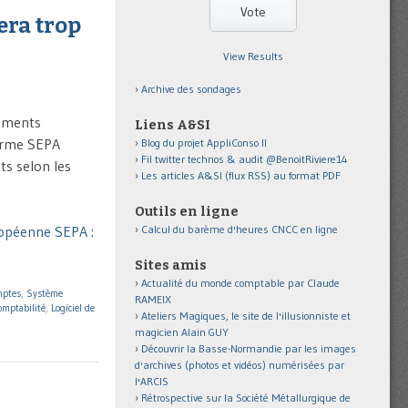
era trop
View Results
Archive des sondages
lements
Liens A&SI
norme SEPA
Blog du projet AppliConso II
Fil twitter technos & audit @BenoitRiviere14
ts selon les
Les articles A&SI (flux RSS) au format PDF
Outils en ligne
Calcul du barème d'heures CNCC en ligne
ropéenne SEPA :
Sites amis
Actualité du monde comptable par Claude
mptes
,
Système
RAMEIX
comptabilité
,
Logiciel de
Ateliers Magiques, le site de l'illusionniste et
magicien Alain GUY
Découvrir la Basse-Normandie par les images
d'archives (photos et vidéos) numérisées par
l'ARCIS
Rétrospective sur la Société Métallurgique de