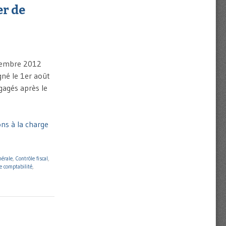
er de
décembre 2012
gné le 1er août
gagés après le
ons à la charge
nérale
,
Contrôle fiscal
,
e comptabilité
,