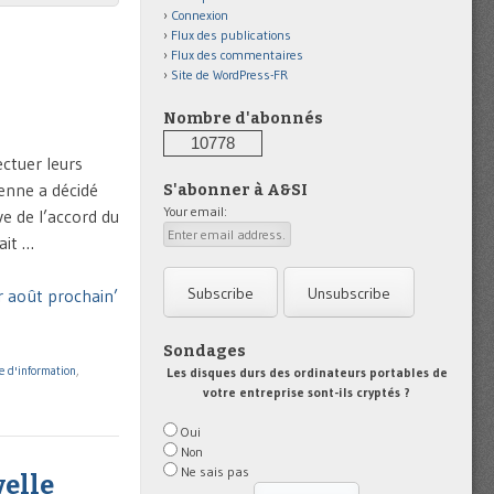
Connexion
Flux des publications
Flux des commentaires
Site de WordPress-FR
Nombre d'abonnés
10778
ectuer leurs
enne a décidé
S'abonner à A&SI
Your email:
e de l’accord du
ait …
r août prochain’
Sondages
 d'information
,
Les disques durs des ordinateurs portables de
votre entreprise sont-ils cryptés ?
Oui
Non
Ne sais pas
velle