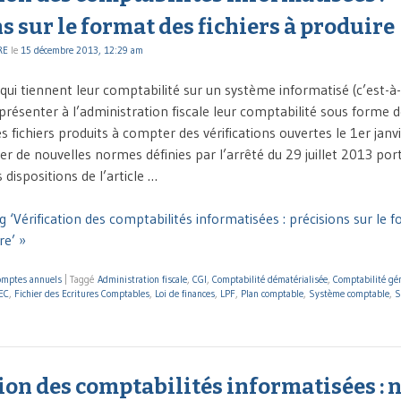
s sur le format des fichiers à produire
RE
le
15 décembre 2013, 12:29 am
 qui tiennent leur comptabilité sur un système informatisé (c’est-à
présenter à l’administration fiscale leur comptabilité sous forme de
s fichiers produits à compter des vérifications ouvertes le 1er jan
er de nouvelles normes définies par l’arrêté du 29 juillet 2013 por
 dispositions de l’article …
 ‘Vérification des comptabilités informatisées : précisions sur le 
re’ »
omptes annuels
|
Taggé
Administration fiscale
,
CGI
,
Comptabilité dématérialisée
,
Comptabilité gé
EC
,
Fichier des Ecritures Comptables
,
Loi de finances
,
LPF
,
Plan comptable
,
Système comptable
,
S
ion des comptabilités informatisées : 