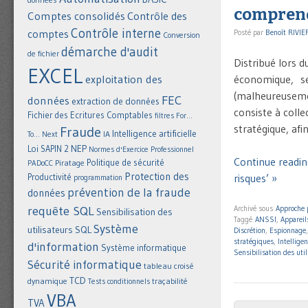
comprendr
Comptes consolidés
Contrôle des
Contrôle interne
comptes
Posté par
Benoît RIVIE
Conversion
démarche d'audit
de fichier
Distribué lors d
EXCEL
exploitation des
économique, se 
(malheureusemen
FEC
données
extraction de données
consiste à colle
Fichier des Ecritures Comptables
filtres
For...
stratégique, afi
Fraude
Intelligence artificielle
IA
To... Next
NEP
Loi SAPIN 2
Normes d'Exercice Professionnel
Continue readin
Politique de sécurité
Piratage
PADoCC
Protection des
risques’ »
Productivité
programmation
prévention de la fraude
données
requête SQL
Archivé sous
Approche 
Sensibilisation des
Taggé
ANSSI
,
Apparei
Système
utilisateurs
SQL
Discrétion
,
Espionnage
stratégiques
,
Intellige
d'information
Système informatique
Sensibilisation des util
Sécurité informatique
tableau croisé
TCD
dynamique
Tests conditionnels
traçabilité
VBA
TVA