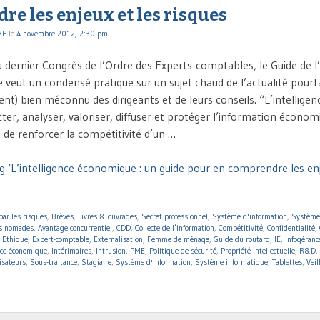
e les enjeux et les risques
RE
le
4 novembre 2012, 2:30 pm
u dernier Congrès de l’Ordre des Experts-comptables, le Guide de l’
veut un condensé pratique sur un sujet chaud de l’actualité pour
t) bien méconnu des dirigeants et de leurs conseils. “L’intellig
cter, analyser, valoriser, diffuser et protéger l’information économ
n de renforcer la compétitivité d’un …
g ‘L’intelligence économique : un guide pour en comprendre les enj
par les risques
,
Brèves
,
Livres & ouvrages
,
Secret professionnel
,
Système d'information
,
Système
ls nomades
,
Avantage concurrentiel
,
CDD
,
Collecte de l’information
,
Compétitivité
,
Confidentialité
,
,
Ethique
,
Expert-comptable
,
Externalisation
,
Femme de ménage
,
Guide du routard
,
IE
,
Infogéranc
nce économique
,
Intérimaires
,
Intrusion
,
PME
,
Politique de sécurité
,
Propriété intellectuelle
,
R&D
,
isateurs
,
Sous-traitance
,
Stagiaire
,
Système d'information
,
Système informatique
,
Tablettes
,
Veil