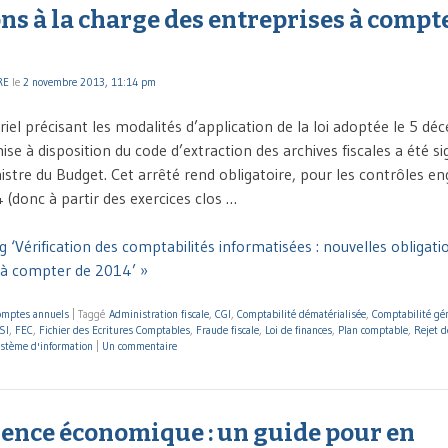
ns à la charge des entreprises à compt
RE
le
2 novembre 2013, 11:14 pm
riel précisant les modalités d’application de la loi adoptée le 5 
se à disposition du code d’extraction des archives fiscales a été si
istre du Budget. Cet arrêté rend obligatoire, pour les contrôles en
 (donc à partir des exercices clos …
 ‘Vérification des comptabilités informatisées : nouvelles obligati
 à compter de 2014’ »
omptes annuels
|
Taggé
Administration fiscale
,
CGI
,
Comptabilité dématérialisée
,
Comptabilité gé
SI
,
FEC
,
Fichier des Ecritures Comptables
,
Fraude fiscale
,
Loi de finances
,
Plan comptable
,
Rejet d
stème d'information
|
Un commentaire
gence économique : un guide pour en