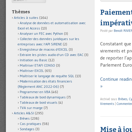
Paiements
Thèmes
Articles à suites
(164)
impérati
Analyse de données et automatisation avec
Excel et Access
(13)
Posté par
Benoît RIVIE
Analyser un FEC avec Python
(3)
Collecter des données juridiques sur les
Constatant que l
entreprises avec l'API SIRENE
(2)
Enregistreur de macros d'EXCEL
(3)
virements et p
Extraire les pistes audio d'un CD avec EAC
(3)
de reporter l’a
Initiation au Basic
(12)
Parlement Europ
Maîtriser ETAFI CONSO
(3)
Maîtriser EXCEL
(65)
Maîtriser le langage de requête SQL
(13)
Continue readin
Modernisation des états financiers
»
(Règlement ANC 2022-06)
(7)
Programmer en VBA
(46)
Tableaux de bord dynamiques
(7)
Archivé sous
Brèves
,
Cy
Tableaux de bord visuels
(4)
Virements
|
Commente
TVA sur marge
(7)
Articles A&SI
(295)
Brèves
(238)
Cas pratiques
(58)
Mise à jo
Sondages
(3)