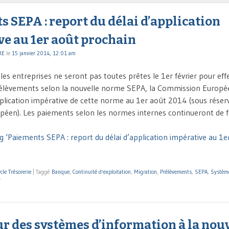
 SEPA : report du délai d’application
ve au 1er août prochain
RE
le
15 janvier 2014, 12:01 am
es entreprises ne seront pas toutes prêtes le 1er février pour eff
rélèvements selon la nouvelle norme SEPA, la Commission Europé
pplication impérative de cette norme au 1er août 2014 (sous réserv
éen). Les paiements selon les normes internes continueront de f
g ‘Paiements SEPA : report du délai d’application impérative au 1e
cle Trésorerie
|
Taggé
Banque
,
Continuité d'exploitation
,
Migration
,
Prélèvements
,
SEPA
,
Système
r
ur des systèmes d’information à la nou