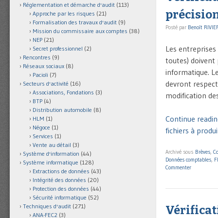
Réglementation et démarche d'audit
(113)
précision
Approche par les risques
(21)
Formalisation des travaux d'audit
(9)
Posté par
Benoît RIVIE
Mission du commissaire aux comptes
(38)
NEP
(21)
Les entreprises
Secret professionnel
(2)
Rencontres
(9)
toutes) doivent 
Réseaux sociaux
(8)
informatique. Le
Pacioli
(7)
devront respect
Secteurs d'activité
(16)
Associations, Fondations
(3)
modification des
BTP
(4)
Distribution automobile
(8)
Continue reading
HLM
(1)
Négoce
(1)
fichiers à produi
Services
(1)
Vente au détail
(3)
Archivé sous
Brèves
,
C
Système d'information
(44)
Données comptables
,
F
Système informatique
(128)
Commenter
Extractions de données
(43)
Intégrité des données
(20)
Protection des données
(44)
Sécurité informatique
(52)
Techniques d'audit
(271)
Vérificat
ANA-FEC2
(3)