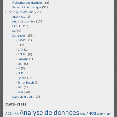
Protection des données
(44)
Sécurité informatique
(52)
Techniques d'audit
(271)
ANA-FEC2
(3)
Audit de données
(102)
EXCEL
(113)
IXP
(5)
Langages
(155)
BASIC
(21)
C
(7)
DAX
(1)
DELPHI
(8)
Lazarus
(1)
LIXP
(4)
M
(5)
PHP
(6)
Python
(13)
Script Batch
(1)
SQL
(42)
VBA
(80)
Logiciels d'audit
(23)
Mots-clefs
Analyse de données
ACCESS
ANSSI
Audit
ANC
audit