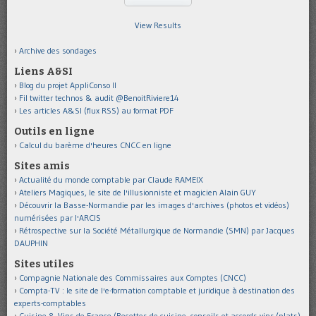
View Results
Archive des sondages
Liens A&SI
Blog du projet AppliConso II
Fil twitter technos & audit @BenoitRiviere14
Les articles A&SI (flux RSS) au format PDF
Outils en ligne
Calcul du barème d'heures CNCC en ligne
Sites amis
Actualité du monde comptable par Claude RAMEIX
Ateliers Magiques, le site de l'illusionniste et magicien Alain GUY
Découvrir la Basse-Normandie par les images d'archives (photos et vidéos)
numérisées par l'ARCIS
Rétrospective sur la Société Métallurgique de Normandie (SMN) par Jacques
DAUPHIN
Sites utiles
Compagnie Nationale des Commissaires aux Comptes (CNCC)
Compta-TV : le site de l'e-formation comptable et juridique à destination des
experts-comptables
Cuisine & Vins de France (Recettes de cuisine, conseils et accords vins/plats)