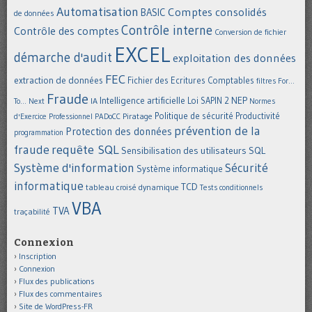
Automatisation
Comptes consolidés
BASIC
de données
Contrôle interne
Contrôle des comptes
Conversion de fichier
EXCEL
démarche d'audit
exploitation des données
FEC
extraction de données
Fichier des Ecritures Comptables
filtres
For...
Fraude
Intelligence artificielle
NEP
IA
Loi SAPIN 2
To... Next
Normes
Politique de sécurité
Piratage
Productivité
d'Exercice Professionnel
PADoCC
prévention de la
Protection des données
programmation
requête SQL
fraude
Sensibilisation des utilisateurs
SQL
Système d'information
Sécurité
Système informatique
informatique
TCD
tableau croisé dynamique
Tests conditionnels
VBA
TVA
traçabilité
Connexion
Inscription
Connexion
Flux des publications
Flux des commentaires
Site de WordPress-FR