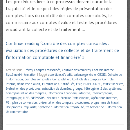
Les procédures liées à ce processus doivent garantir la
traçabilité et le respect des règles de présentation des
comptes. Lors du contrôle des comptes consolidés, le
commissaire aux comptes évalue et teste les procédures
encadrant la collecte et de traitement …
Continue reading ‘Contrôle des comptes consolidés :
évaluation des procédures de collecte et de traitement de
l’information comptable et financière’ »
Archivé sous
Brèves
,
Comptes consolidés
,
Contrôle des comptes
,
Contrôle interne
,
Système d'information
|
Taggé
assertions d’audit
,
balance générale
,
CEGID
,
Collecte de
l’information
,
Comptes consolidés
,
Consolidation
,
Contrôle des comptes
,
Contrôle
interne
,
démarche d'audit
,
Eliminations
,
Entité liée
,
ERP
,
ETAFI CONSO
,
états financiers
,
évaluation des procédures
,
extraction de données
,
groupe
,
hétérogénéité des systèmes
,
homogénéisation des comptes
,
information financière
,
intégrité
,
intercompagnie
,
intragroupe
,
NEP
,
NEP 9505
,
Normes d'Exercice Professionnel
,
Opérations internes
,
PGI
,
plan de conversion
,
présentation des comptes
,
procédures
,
programme de travail
,
Réciprocités
,
régularité
,
Système d'information
,
traçabilité
,
traitement de l’information
|
Un commentaire