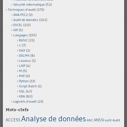
Sécurité informatique
(52)
Techniques d'audit
(271)
ANA-FEC2
(3)
Audit de données
(102)
EXCEL
(113)
IXP
(5)
Langages
(155)
BASIC
(21)
C
(7)
DAX
(1)
DELPHI
(8)
Lazarus
(1)
LIXP
(4)
M
(5)
PHP
(6)
Python
(13)
Script Batch
(1)
SQL
(42)
VBA
(80)
Logiciels d'audit
(23)
Mots-clefs
Analyse de données
ACCESS
ANSSI
Audit
ANC
audit