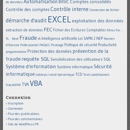
Automatisation
Comptes consolidés
BASIC
de données
Contrôle interne
Contrôle des comptes
Conversion de fichier
EXCEL
démarche d'audit
exploitation des données
FEC
extraction de données
Fichier des Ecritures Comptables
filtres
For...
Fraude
Intelligence artificielle
NEP
IA
Loi SAPIN 2
To... Next
Normes
Politique de sécurité
Piratage
Productivité
d'Exercice Professionnel
PADoCC
prévention de la
Protection des données
programmation
requête SQL
fraude
Sensibilisation des utilisateurs
SQL
Système d'information
Sécurité
Système informatique
informatique
TCD
tableau croisé dynamique
Tests conditionnels
VBA
TVA
traçabilité
Connexion
Inscription
Connexion
Flux des publications
Flux des commentaires
Site de WordPress-FR