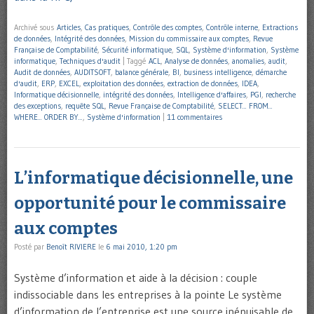
Archivé sous
Articles
,
Cas pratiques
,
Contrôle des comptes
,
Contrôle interne
,
Extractions
de données
,
Intégrité des données
,
Mission du commissaire aux comptes
,
Revue
Française de Comptabilité
,
Sécurité informatique
,
SQL
,
Système d'information
,
Système
informatique
,
Techniques d'audit
|
Taggé
ACL
,
Analyse de données
,
anomalies
,
audit
,
Audit de données
,
AUDITSOFT
,
balance générale
,
BI
,
business intelligence
,
démarche
d'audit
,
ERP
,
EXCEL
,
exploitation des données
,
extraction de données
,
IDEA
,
Informatique décisionnelle
,
intégrité des données
,
Intelligence d'affaires
,
PGI
,
recherche
des exceptions
,
requête SQL
,
Revue Française de Comptabilité
,
SELECT... FROM...
WHERE... ORDER BY...
,
Système d'information
|
11 commentaires
L’informatique décisionnelle, une
opportunité pour le commissaire
aux comptes
Posté par
Benoît RIVIERE
le
6 mai 2010, 1:20 pm
Système d’information et aide à la décision : couple
indissociable dans les entreprises à la pointe Le système
d’information de l’entreprise est une source inépuisable de