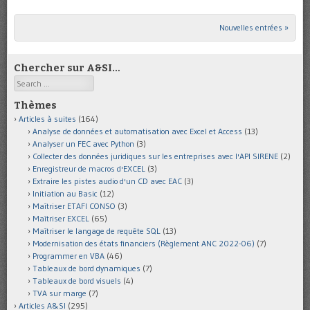
Nouvelles entrées »
Post navigation
Chercher sur A&SI…
Search
Thèmes
Articles à suites
(164)
Analyse de données et automatisation avec Excel et Access
(13)
Analyser un FEC avec Python
(3)
Collecter des données juridiques sur les entreprises avec l'API SIRENE
(2)
Enregistreur de macros d'EXCEL
(3)
Extraire les pistes audio d'un CD avec EAC
(3)
Initiation au Basic
(12)
Maîtriser ETAFI CONSO
(3)
Maîtriser EXCEL
(65)
Maîtriser le langage de requête SQL
(13)
Modernisation des états financiers (Règlement ANC 2022-06)
(7)
Programmer en VBA
(46)
Tableaux de bord dynamiques
(7)
Tableaux de bord visuels
(4)
TVA sur marge
(7)
Articles A&SI
(295)