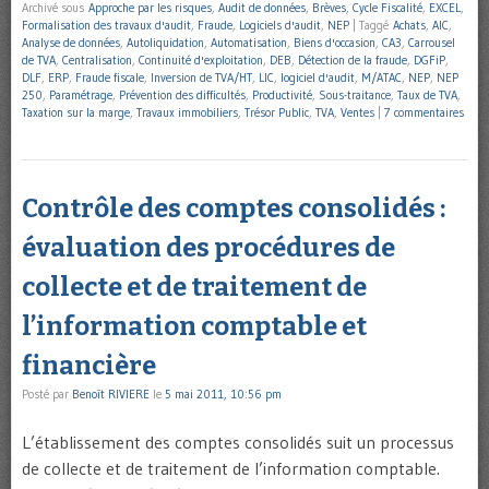
Archivé sous
Approche par les risques
,
Audit de données
,
Brèves
,
Cycle Fiscalité
,
EXCEL
,
Formalisation des travaux d'audit
,
Fraude
,
Logiciels d'audit
,
NEP
|
Taggé
Achats
,
AIC
,
Analyse de données
,
Autoliquidation
,
Automatisation
,
Biens d'occasion
,
CA3
,
Carrousel
de TVA
,
Centralisation
,
Continuité d'exploitation
,
DEB
,
Détection de la fraude
,
DGFiP
,
DLF
,
ERP
,
Fraude fiscale
,
Inversion de TVA/HT
,
LIC
,
logiciel d'audit
,
M/ATAC
,
NEP
,
NEP
250
,
Paramétrage
,
Prévention des difficultés
,
Productivité
,
Sous-traitance
,
Taux de TVA
,
Taxation sur la marge
,
Travaux immobiliers
,
Trésor Public
,
TVA
,
Ventes
|
7 commentaires
Contrôle des comptes consolidés :
évaluation des procédures de
collecte et de traitement de
l’information comptable et
financière
Posté par
Benoît RIVIERE
le
5 mai 2011, 10:56 pm
L’établissement des comptes consolidés suit un processus
de collecte et de traitement de l’information comptable.