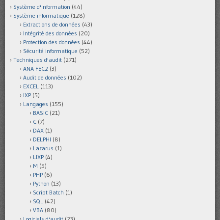
Système d'information
(44)
Système informatique
(128)
Extractions de données
(43)
Intégrité des données
(20)
Protection des données
(44)
Sécurité informatique
(52)
Techniques d'audit
(271)
ANA-FEC2
(3)
Audit de données
(102)
EXCEL
(113)
IXP
(5)
Langages
(155)
BASIC
(21)
C
(7)
DAX
(1)
DELPHI
(8)
Lazarus
(1)
LIXP
(4)
M
(5)
PHP
(6)
Python
(13)
Script Batch
(1)
SQL
(42)
VBA
(80)
Logiciels d'audit
(23)