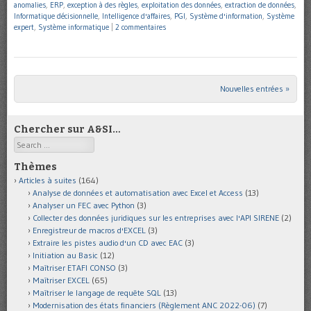
anomalies
,
ERP
,
exception à des règles
,
exploitation des données
,
extraction de données
,
Informatique décisionnelle
,
Intelligence d'affaires
,
PGI
,
Système d'information
,
Système
expert
,
Système informatique
|
2 commentaires
Nouvelles entrées »
Post navigation
Chercher sur A&SI…
Search
Thèmes
Articles à suites
(164)
Analyse de données et automatisation avec Excel et Access
(13)
Analyser un FEC avec Python
(3)
Collecter des données juridiques sur les entreprises avec l'API SIRENE
(2)
Enregistreur de macros d'EXCEL
(3)
Extraire les pistes audio d'un CD avec EAC
(3)
Initiation au Basic
(12)
Maîtriser ETAFI CONSO
(3)
Maîtriser EXCEL
(65)
Maîtriser le langage de requête SQL
(13)
Modernisation des états financiers (Règlement ANC 2022-06)
(7)