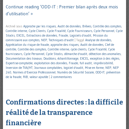
Continue reading ‘ODD-IT : Premier bilan après deux mois
d’utilisation’ »
Archivé sous
Approche par les risques
,
Audit de données
,
Brèves
,
Contrôle des comptes
,
Contrôle interne
,
Cycle Clients
,
Cycle Fiscalité
,
Cycle Fournisseurs
,
Cycle Personnel
,
Cycle
Stocks
,
EXCEL
,
Extractions de données
,
Fraude
,
Logiciels d'audit
,
Mission du
commissaire aux comptes
,
NEP
,
Techniques d'audit
|
Taggé
Analyse de données
,
Appréciation du risque de fraude
,
approche des risques
,
Audit de données
,
Clef de
contrôle
,
Contrôle des comptes
,
Contrôle interne
,
cycle clients
,
Cycle Fiscalité
,
Cycle
fournisseurs
,
Cycle Personnel
,
Cycle Stocks
,
démarche d'audit
,
détection des anomalies
,
Documentation des travaux
,
Doublons
,
échantillonnage
,
EXCEL
,
exception à des règles
,
Expertise-comptable
,
exploitation des données
,
Fraude
,
full audit
,
imprévisibilité
,
Inversion de TVA/HT
,
Journaux comptables
,
logiciel d'audit
,
Mise en forme
,
NEP
,
NEP
240
,
Normes d'Exercice Professionnel
,
Numéro de Sécurité Sociale
,
ODD-IT
,
prévention
de la fraude
,
RIB
,
valeur ajoutée
|
2 commentaires
Confirmations directes : la difficile
réalité de la transparence
financière