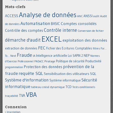
Mots-clefs
Analyse de données
ACCESS
ANSSI
Audit
ANC
audit
Automatisation
Comptes consolidés
BASIC
de données
Contrôle interne
Contrôle des comptes
Conversion de fichier
EXCEL
démarche d'audit
exploitation des données
FEC
extraction de données
Fichier des Ecritures Comptables
filtres
For...
Fraude
Intelligence artificielle
NEP
IA
Loi SAPIN 2
To... Next
Normes
Politique de sécurité
Piratage
Productivité
d'Exercice Professionnel
PADoCC
prévention de la
Protection des données
programmation
requête SQL
fraude
Sensibilisation des utilisateurs
SQL
Système d'information
Sécurité
Système informatique
informatique
TCD
tableau croisé dynamique
Tests conditionnels
VBA
TVA
traçabilité
Connexion
Inscription