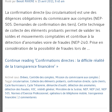
Posté par
Benoît RIVIERE
le
15 avril 2011, 9:45 am
La confirmation directe (ou circularisation) est une des
diligences obligatoires du commissaire aux comptes (NEP-
505. Demandes de confirmation des tiers). Cette technique
de collecte des éléments probants permet de valider les
soldes et mouvements comptables et contribue à la
détection d’anomalies voire de fraudes (NEP-240. Prise en
considération de la possibilité de fraudes lors de …
Continue reading ‘Confirmations directes : la difficile réalité
de la transparence financière’ »
Archivé sous
Brèves
,
Contrôle des comptes
,
Mission du commissaire aux comptes
|
Taggé
circularisation
,
Collecte des éléments probants
,
confirmation directe
,
cycle clients
,
Cycle fournisseurs
,
Cycle Trésorerie
,
démarche d'audit
,
détection des anomalies
,
détection des fraudes
,
H3C
,
intérêt général
,
Ministère de la Justice
,
NEP
,
NEP 240
,
NEP
505
,
Normes d'Exercice Professionnel
,
opérateurs de téléphonie mobile
,
transparence
financière
|
2 commentaires