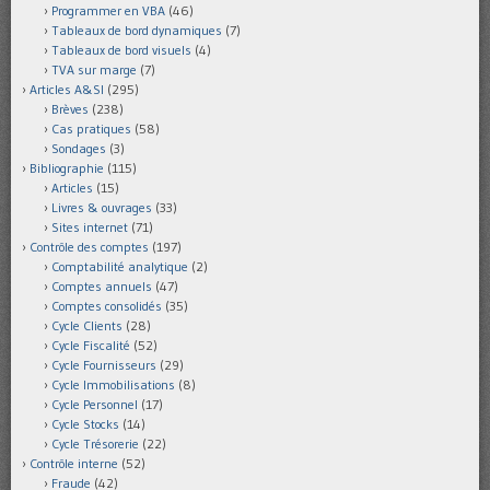
Programmer en VBA
(46)
Tableaux de bord dynamiques
(7)
Tableaux de bord visuels
(4)
TVA sur marge
(7)
Articles A&SI
(295)
Brèves
(238)
Cas pratiques
(58)
Sondages
(3)
Bibliographie
(115)
Articles
(15)
Livres & ouvrages
(33)
Sites internet
(71)
Contrôle des comptes
(197)
Comptabilité analytique
(2)
Comptes annuels
(47)
Comptes consolidés
(35)
Cycle Clients
(28)
Cycle Fiscalité
(52)
Cycle Fournisseurs
(29)
Cycle Immobilisations
(8)
Cycle Personnel
(17)
Cycle Stocks
(14)
Cycle Trésorerie
(22)
Contrôle interne
(52)
Fraude
(42)