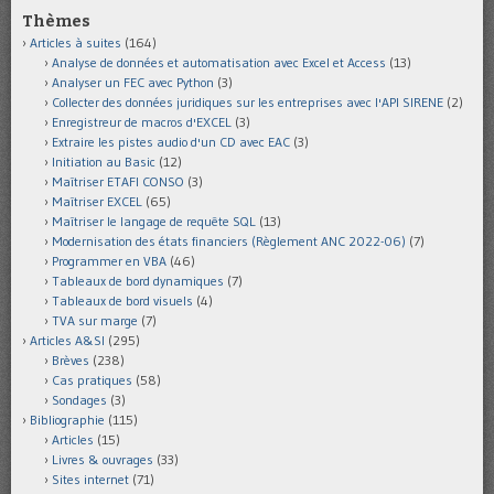
Thèmes
Articles à suites
(164)
Analyse de données et automatisation avec Excel et Access
(13)
Analyser un FEC avec Python
(3)
Collecter des données juridiques sur les entreprises avec l'API SIRENE
(2)
Enregistreur de macros d'EXCEL
(3)
Extraire les pistes audio d'un CD avec EAC
(3)
Initiation au Basic
(12)
Maîtriser ETAFI CONSO
(3)
Maîtriser EXCEL
(65)
Maîtriser le langage de requête SQL
(13)
Modernisation des états financiers (Règlement ANC 2022-06)
(7)
Programmer en VBA
(46)
Tableaux de bord dynamiques
(7)
Tableaux de bord visuels
(4)
TVA sur marge
(7)
Articles A&SI
(295)
Brèves
(238)
Cas pratiques
(58)
Sondages
(3)
Bibliographie
(115)
Articles
(15)
Livres & ouvrages
(33)
Sites internet
(71)