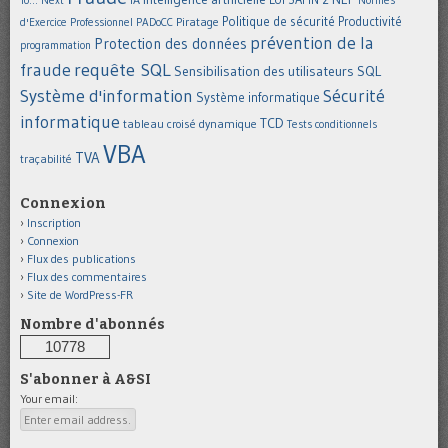
Politique de sécurité
Piratage
Productivité
d'Exercice Professionnel
PADoCC
prévention de la
Protection des données
programmation
requête SQL
fraude
Sensibilisation des utilisateurs
SQL
Système d'information
Sécurité
Système informatique
informatique
TCD
tableau croisé dynamique
Tests conditionnels
VBA
TVA
traçabilité
Connexion
Inscription
Connexion
Flux des publications
Flux des commentaires
Site de WordPress-FR
Nombre d'abonnés
10778
S'abonner à A&SI
Your email: