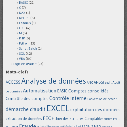
BASIC
(21)
C
(7)
DAX
(1)
DELPHI
(8)
Lazarus
(1)
LIXP
(4)
M
(5)
PHP
(6)
Python
(13)
Script Batch
(1)
SQL
(42)
VBA
(80)
Logiciels d'audit
(23)
Mots-clefs
Analyse de données
ACCESS
ANSSI
Audit
ANC
audit
Automatisation
Comptes consolidés
BASIC
de données
Contrôle interne
Contrôle des comptes
Conversion de fichier
EXCEL
démarche d'audit
exploitation des données
FEC
extraction de données
Fichier des Ecritures Comptables
filtres
For...
Fraude
Intelligence artificielle
NEP
IA
Loi SAPIN 2
To... Next
Normes