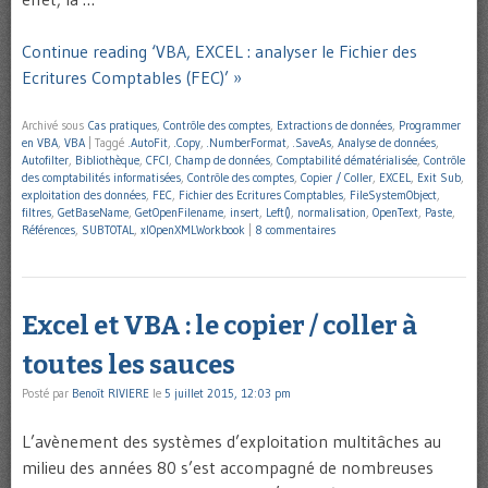
Continue reading ‘VBA, EXCEL : analyser le Fichier des
Ecritures Comptables (FEC)’ »
Archivé sous
Cas pratiques
,
Contrôle des comptes
,
Extractions de données
,
Programmer
en VBA
,
VBA
|
Taggé
.AutoFit
,
.Copy
,
.NumberFormat
,
.SaveAs
,
Analyse de données
,
Autofilter
,
Bibliothèque
,
CFCI
,
Champ de données
,
Comptabilité dématérialisée
,
Contrôle
des comptabilités informatisées
,
Contrôle des comptes
,
Copier / Coller
,
EXCEL
,
Exit Sub
,
exploitation des données
,
FEC
,
Fichier des Ecritures Comptables
,
FileSystemObject
,
filtres
,
GetBaseName
,
GetOpenFilename
,
insert
,
Left()
,
normalisation
,
OpenText
,
Paste
,
Références
,
SUBTOTAL
,
xlOpenXMLWorkbook
|
8 commentaires
Excel et VBA : le copier / coller à
toutes les sauces
Posté par
Benoît RIVIERE
le
5 juillet 2015, 12:03 pm
L’avènement des systèmes d’exploitation multitâches au
milieu des années 80 s’est accompagné de nombreuses