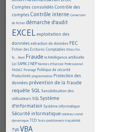
Comptes consolidés
Contrôle des
Contrôle interne
comptes
Conversion
démarche d'audit
de fichier
EXCEL
exploitation des
FEC
données
extraction de données
Fichier des Ecritures Comptables
filtres
For...
Fraude
Intelligence artificielle
IA
To... Next
NEP
Loi SAPIN 2
Normes d'Exercice Professionnel
Politique de sécurité
Piratage
PADoCC
Protection des
Productivité
programmation
prévention de la fraude
données
requête SQL
Sensibilisation des
Système
utilisateurs
SQL
d'information
Système informatique
Sécurité informatique
tableau croisé
TCD
dynamique
Tests conditionnels
traçabilité
VBA
TVA