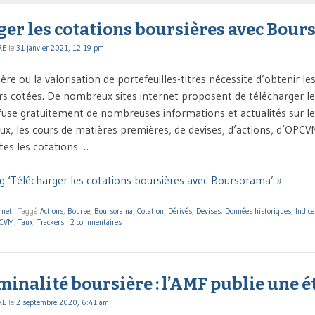
ger les cotations boursières avec Bou
RE
le
31 janvier 2021, 12:19 pm
ère ou la valorisation de portefeuilles-titres nécessite d’obtenir le
rs cotées. De nombreux sites internet proposent de télécharger le
use gratuitement de nombreuses informations et actualités sur le
aux, les cours de matières premières, de devises, d’actions, d’OPCV
tes les cotations …
g ‘Télécharger les cotations boursières avec Boursorama’ »
rnet
|
Taggé
Actions
,
Bourse
,
Boursorama
,
Cotation
,
Dérivés
,
Devises
,
Données historiques
,
Indice
PCVM
,
Taux
,
Trackers
|
2 commentaires
inalité boursière : l’AMF publie une 
RE
le
2 septembre 2020, 6:41 am