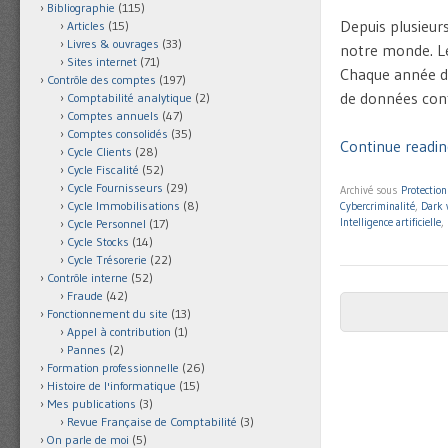
Bibliographie
(115)
Depuis plusieurs
Articles
(15)
Livres & ouvrages
(33)
notre monde. Le
Sites internet
(71)
Chaque année de 
Contrôle des comptes
(197)
de données confi
Comptabilité analytique
(2)
Comptes annuels
(47)
Comptes consolidés
(35)
Continue reading
Cycle Clients
(28)
Cycle Fiscalité
(52)
Cycle Fournisseurs
(29)
Archivé sous
Protectio
Cycle Immobilisations
(8)
Cybercriminalité
,
Dark 
Intelligence artificielle
,
Cycle Personnel
(17)
Cycle Stocks
(14)
Cycle Trésorerie
(22)
Contrôle interne
(52)
Fraude
(42)
Post navigat
Fonctionnement du site
(13)
Appel à contribution
(1)
Pannes
(2)
Formation professionnelle
(26)
Histoire de l'informatique
(15)
Mes publications
(3)
Revue Française de Comptabilité
(3)
On parle de moi
(5)