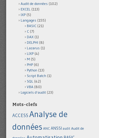
Audit de données
(102)
EXCEL
(113)
IXP
(5)
Langages
(155)
BASIC
(21)
C
(7)
DAX
(1)
DELPHI
(8)
Lazarus
(1)
LIXP
(4)
M
(5)
PHP
(6)
Python
(13)
Script Batch
(1)
SQL
(42)
VBA
(80)
Logiciels d'audit
(23)
Mots-clefs
Analyse de
ACCESS
données
ANSSI
Audit de
ANC
audit
Automatisation
BASIC
données