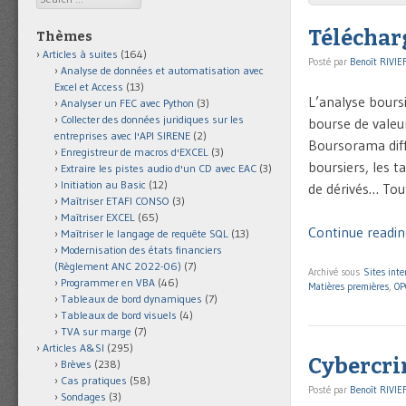
Téléchar
Thèmes
Articles à suites
(164)
Posté par
Benoît RIVIE
Analyse de données et automatisation avec
Excel et Access
(13)
L’analyse boursi
Analyser un FEC avec Python
(3)
Collecter des données juridiques sur les
bourse de valeu
entreprises avec l'API SIRENE
(2)
Boursorama diff
Enregistreur de macros d'EXCEL
(3)
boursiers, les t
Extraire les pistes audio d'un CD avec EAC
(3)
Initiation au Basic
(12)
de dérivés… Tou
Maîtriser ETAFI CONSO
(3)
Maîtriser EXCEL
(65)
Continue readin
Maîtriser le langage de requête SQL
(13)
Modernisation des états financiers
(Règlement ANC 2022-06)
(7)
Archivé sous
Sites inte
Programmer en VBA
(46)
Matières premières
,
O
Tableaux de bord dynamiques
(7)
Tableaux de bord visuels
(4)
TVA sur marge
(7)
Articles A&SI
(295)
Cybercrim
Brèves
(238)
Cas pratiques
(58)
Posté par
Benoît RIVIE
Sondages
(3)