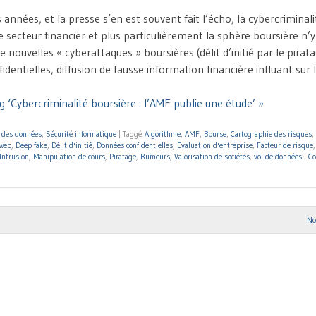
 années, et la presse s’en est souvent fait l’écho, la cybercriminal
 secteur financier et plus particulièrement la sphère boursière n’
nouvelles « cyberattaques » boursières (délit d’initié par le pirat
dentielles, diffusion de fausse information financière influant sur 
 ‘Cybercriminalité boursière : l’AMF publie une étude’ »
n des données
,
Sécurité informatique
|
Taggé
Algorithme
,
AMF
,
Bourse
,
Cartographie des risques
,
web
,
Deep fake
,
Délit d'initié
,
Données confidentielles
,
Evaluation d'entreprise
,
Facteur de risque
Intrusion
,
Manipulation de cours
,
Piratage
,
Rumeurs
,
Valorisation de sociétés
,
vol de données
|
C
No
ion