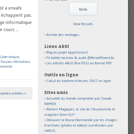
ité a envahi
y échappent pas.
age informatique
View Results
le cours …
Archive des sondages
Liens A&SI
Blog du projet AppliConso II
Cyber-attaque
,
Fil twitter technos & audit @BenoitRiviere14
,
Fausses informations
,
Les articles A&SI (flux RSS) au format PDF
ommenter
Outils en ligne
Calcul du barème d'heures CNCC en ligne
Sites amis
uvelles entrées »
Actualité du monde comptable par Claude
RAMEIX
Ateliers Magiques, le site de l'illusionniste et
magicien Alain GUY
Découvrir la Basse-Normandie par les images
d'archives (photos et vidéos) numérisées par
l'ARCIS