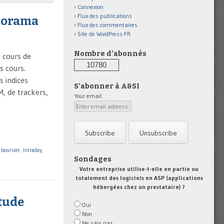
Connexion
Flux des publications
rsorama
Flux des commentaires
Site de WordPress-FR
Nombre d'abonnés
s cours de
10780
s cours.
s indices
S'abonner à A&SI
M, de trackers,
Your email:
 boursier
,
Intraday
,
Sondages
Votre entreprise utilise-t-elle en partie ou
totalement des logiciels en ASP (applications
hébergées chez un prestataire) ?
étude
Oui
Non
Ne sais pas